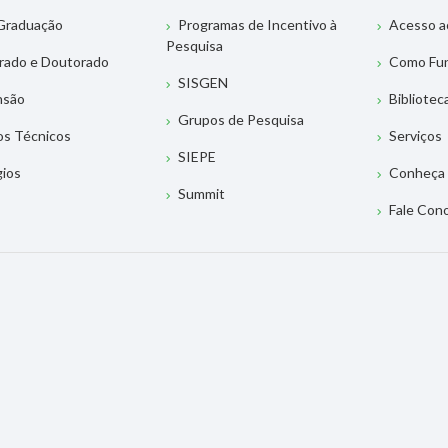
Graduação
Programas de Incentivo à
Acesso a
Pesquisa
rado e Doutorado
Como Fu
SISGEN
nsão
Bibliotec
Grupos de Pesquisa
os Técnicos
Serviços
SIEPE
gios
Conheça 
Summit
Fale Con