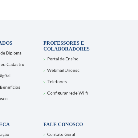
ADOS
PROFESSORES E
COLABORADORES
 de Diploma
Portal de Ensino
 seu Cadastro
Webmail Unoesc
igital
Telefones
 Benefícios
Configurar rede Wi-fi
osco
TECA
FALE CONOSCO
tação
Contato Geral