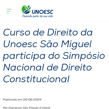
Página inicial
O que acontece
Curso de Direito da Unoesc São Miguel 
Cursos
Notícia
Notícia de evento
São Miguel do Oeste
Onde estamos
Curso de Direito da
Pesquisa
Unoesc São Miguel
participa do Simpósio
Atendimento ao Estudante
Nacional de Direito
Portal de Ensino
Constitucional
A
Unoesc
Publicado em 04/06/2024
Internacionalização
Por Imprensa São Miguel d'Oeste