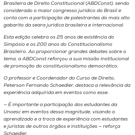
Museu
Brasileira de Direito Constitucional (ABDConst), sendo
considerado o maior congresso jurídico do Brasil e
conta com a participação de palestrantes do mais alto
Unoesc
gabarito da seara jurídica brasileira e internacional.
Store
Esta edição celebra os 25 anos de existência do
Simpósio e os 200 anos do Constitucionalismo
Brasileiro. Ao proporcionar grandes debates sobre o
Selecione
tema, a ABDConst reforçou a sua missão institucional
o idioma
de promoção do constitucionalismo democrático.
O professor e Coordenador do Curso de Direito,
Peterson Fernando Schaedler, destaca a relevância da
A+
experiência adquirida em eventos como esse.
A-
— É importante a participação dos estudantes da
Unoesc em eventos dessa magnitude, visando o
aprendizado e a troca de experiência com estudantes
e juristas de outros órgãos e instituições — reforça
Schaedler.