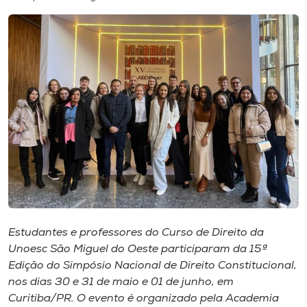
I.nova
Diplomados
Cultura
CPA
Biblioteca
Editora
Estudantes e professores do Curso de Direito da
Unoesc São Miguel do Oeste participaram da 15ª
Edição do Simpósio Nacional de Direito Constitucional,
Rádio
nos dias 30 e 31 de maio e 01 de junho, em
Curitiba/PR. O evento é organizado pela Academia