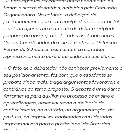
Os participantes receberam antecipadamente os
Museu
temas a serem debatidos, definidos pela Comissão
Organizadora. No entanto, a definição do
Unoesc
posicionamento que cada equipe deveria adotar foi
Store
revelado apenas no momento do debate, exigindo
preparação abrangente de todos os debatedores.
Para o Coordenador do Curso, professor Peterson
Fernando Schaedler, essa dinâmica contribui
Selecione
significativamente para o aprendizado dos alunos.
o idioma
— O fato de o debatedor não conhecer previamente o
seu posicionamento, faz com que o estudante se
prepare ainda mais, traga argumentos favoráveis e
A+
contrários ao tema proposto. O debate é uma ótima
A-
ferramenta para auxiliar no processo de ensino e
aprendizagem, desenvolvendo a melhoria do
conhecimento, da oratória, da argumentação, da
postura, do improviso, habilidades consideradas
imprescindíveis para o profissional da Área das