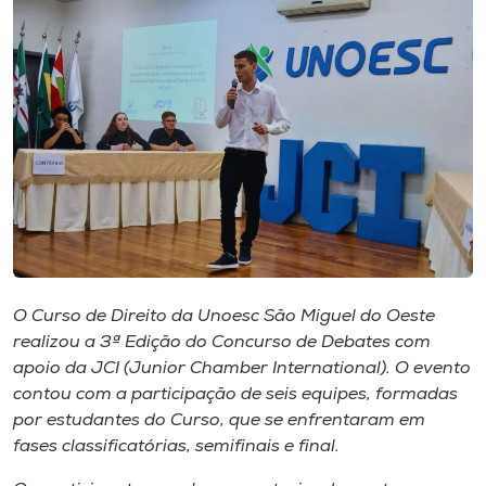
I.nova
Diplomados
Cultura
CPA
Biblioteca
O Curso de Direito da Unoesc São Miguel do Oeste
realizou a 3ª Edição do Concurso de Debates com
Editora
apoio da JCI (
Junior Chamber International
). O evento
contou com a participação de seis equipes, formadas
por estudantes do Curso, que se enfrentaram em
Rádio
fases classificatórias, semifinais e final.