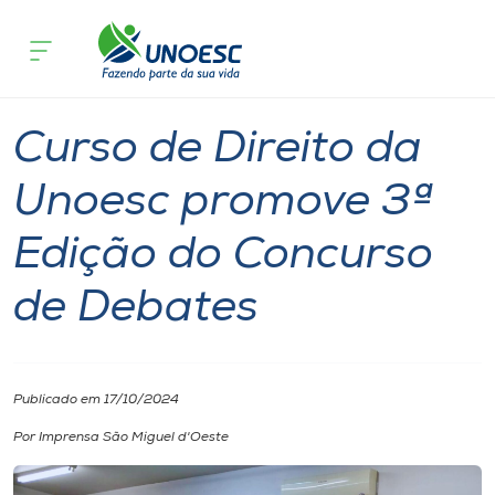
Página inicial
O que acontece
Curso de Direito da Unoesc promove 3
Cursos
Notícia
Notícia de evento
São Miguel do Oeste
Onde estamos
Curso de Direito da
Pesquisa
Unoesc promove 3ª
Edição do Concurso
Atendimento ao Estudante
de Debates
Portal de Ensino
A
Publicado em 17/10/2024
Unoesc
Por Imprensa São Miguel d'Oeste
Internacionalização