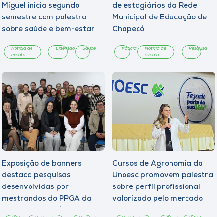
Miguel inicia segundo
de estagiários da Rede
semestre com palestra
Municipal de Educação de
sobre saúde e bem-estar
Chapecó
Notícia de
Extensão
Saúde
Notícia
Notícia de
Pesquisa
evento
evento
Exposição de banners
Cursos de Agronomia da
destaca pesquisas
Unoesc promovem palestra
desenvolvidas por
sobre perfil profissional
mestrandos do PPGA da
valorizado pelo mercado
Unoesc Chapecó