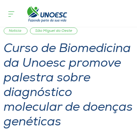
Página inicial
O que acontece
Curso de Biomedicina da Unoesc promo
Cursos
Notícia de evento
Unoesc
Palestra
Saúde
Onde estamos
Notícia
São Miguel do Oeste
Curso de Biomedicina
Pesquisa
da Unoesc promove
Atendimento ao Estudante
palestra sobre
Portal de Ensino
diagnóstico
molecular de doenças
A
Unoesc
genéticas
Internacionalização