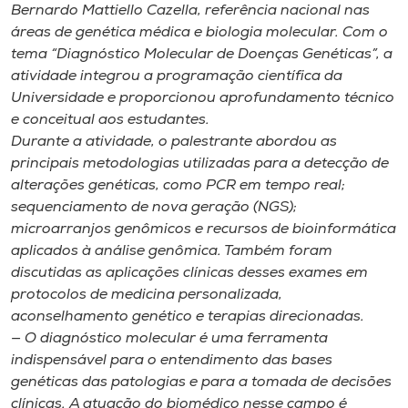
Museu
Bernardo Mattiello Cazella, referência nacional nas
áreas de genética médica e biologia molecular. Com o
tema “Diagnóstico Molecular de Doenças Genéticas”, a
Unoesc
atividade integrou a programação científica da
Store
Universidade e proporcionou aprofundamento técnico
e conceitual aos estudantes.
Durante a atividade, o palestrante abordou as
principais metodologias utilizadas para a detecção de
Selecione
alterações genéticas, como PCR em tempo real;
o idioma
sequenciamento de nova geração (NGS);
microarranjos genômicos e recursos de bioinformática
aplicados à análise genômica. Também foram
A+
discutidas as aplicações clínicas desses exames em
A-
protocolos de medicina personalizada,
aconselhamento genético e terapias direcionadas.
— O diagnóstico molecular é uma ferramenta
indispensável para o entendimento das bases
genéticas das patologias e para a tomada de decisões
clínicas. A atuação do biomédico nesse campo é