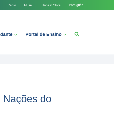
Português
Rádio
Museu
Unoesc Store
udante
Portal de Ensino
s Nações do