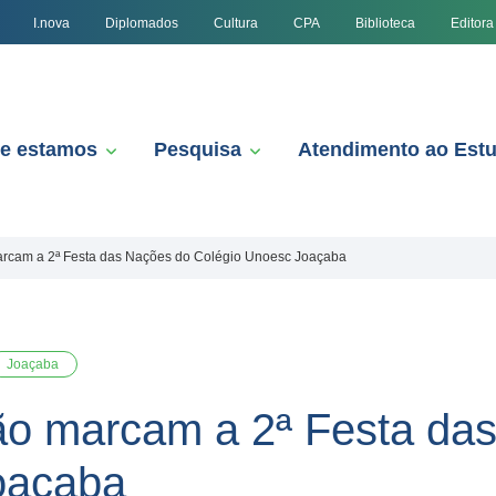
I.nova
Diplomados
Cultura
CPA
Biblioteca
Editora
e estamos
Pesquisa
Atendimento ao Est
marcam a 2ª Festa das Nações do Colégio Unoesc Joaçaba
Joaçaba
ção marcam a 2ª Festa da
oaçaba