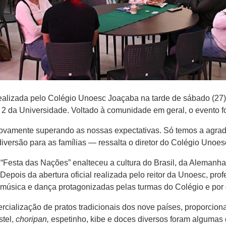
realizada pelo Colégio Unoesc Joaçaba na tarde de sábado (2
 2 da Universidade. Voltado à comunidade em geral, o evento fo
novamente superando as nossas expectativas. Só temos a agrad
diversão para as famílias — ressalta o diretor do Colégio Unoes
“Festa das Nações” enalteceu a cultura do Brasil, da Alemanha
. Depois da abertura oficial realizada pelo reitor da Unoesc, p
de música e dança protagonizadas pelas turmas do Colégio e por
ercialização de pratos tradicionais dos nove países, proporcion
stel,
choripan,
espetinho, kibe e doces diversos foram algumas 