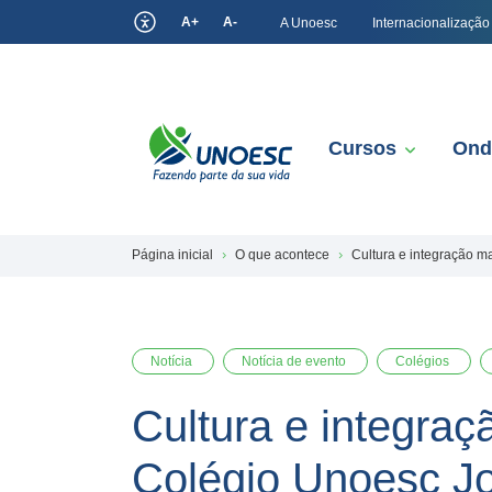
A+
A-
A Unoesc
Internacionalização
Cursos
Ond
Página inicial
O que acontece
Cultura e integração 
Notícia
Notícia de evento
Colégios
Cultura e integra
Colégio Unoesc J