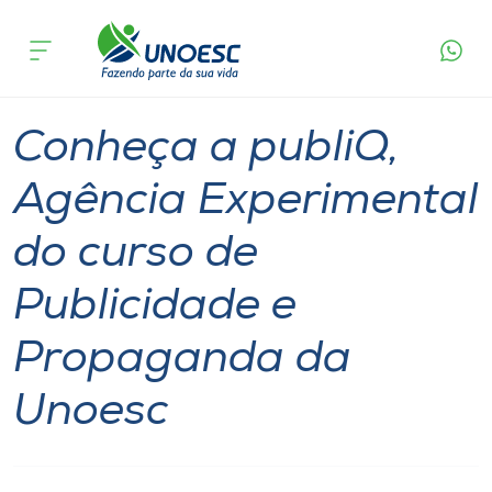
Página
O que
Conheça a publiQ, Agência Experimental do
inicial
acontece
curso de Publicidade e Propaganda da Unoesc
Cursos
Notícia
Aulas
Joaçaba
Onde estamos
Conheça a publiQ,
Pesquisa
Agência Experimental
do curso de
Atendimento ao Estudante
Publicidade e
Portal de Ensino
Propaganda da
A
Unoesc
Unoesc
Internacionalização