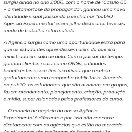
Museu
surgiu ainda no ano 2000, com o nome de “Casulo 65
– a metamorfose da propaganda”, ganhou uma nova
identidade visual passando a se chamar “publiQ
Unoesc
Agência Experimental” e, em julho deste ano, teve seu
Store
modo de trabalho reformulado.
A Agência surgiu como uma oportunidade extra para
que os estudantes aprendessem além do que era
Selecione
ministrado em sala de aula. Com o passar do tempo,
o idioma
ganhou clientes reais, como ONGs, entidades
beneficentes e sem fins lucrativos, que recebem
gratuitamente uma campanha publicitária. Atuando
na publiQ, os estudantes, que são divididos em grupos,
A+
fazem atendimento, planejamento, criação, produção
A-
e mídia, supervisionados pelos professores do curso.
— O modelo de negócio da nossa Agência
Experimental é diferente e por isso não concorre
diretamente com as agências que estão no mercado.