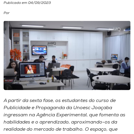
Publicado em 04/09/2023
I.nova
Por
Diplomados
Cultura
CPA
Biblioteca
A partir da sexta fase, os estudantes do curso de
Editora
Publicidade e Propaganda da Unoesc Joaçaba
ingressam na Agência Experimental, que fomenta as
Rádio
habilidades e o aprendizado, aproximando-os da
realidade do mercado de trabalho. O espaço, que