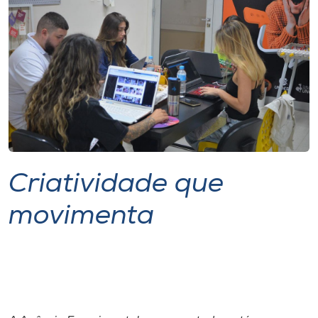
Museu
Unoesc
Store
Selecione
o idioma
Criatividade que
movimenta
A+
A-