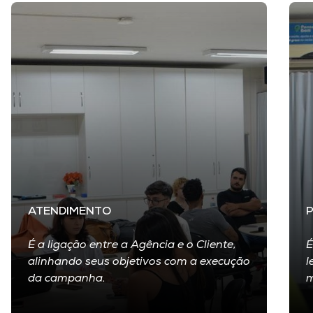
ATENDIMENTO
É a ligação entre a Agência e o Cliente,
É
alinhando seus objetivos com a execução
l
da campanha.
m