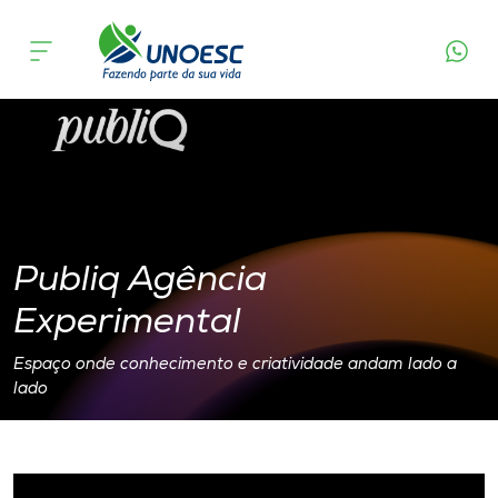
Publiq Agência Experimental
Cursos
Onde estamos
Pesquisa
Atendimento ao Estudante
Publiq Agência
Portal de Ensino
Experimental
Espaço onde conhecimento e criatividade andam lado a
A
lado
Unoesc
Internacionalização