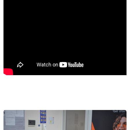
I.nova
Diplomados
Cultura
CPA
Biblioteca
Editora
Rádio