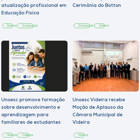
atualização profissional em
Cerimônia do Botton
Educação Física
Notícia
Graduação
Graduação
Notícia
Unoesc promove formação
Unoesc Videira recebe
sobre desenvolvimento e
Moção de Aplauso da
aprendizagem para
Câmara Municipal de
familiares de estudantes
Videira
dos Colégios
Notícia
Colégios
Notícia