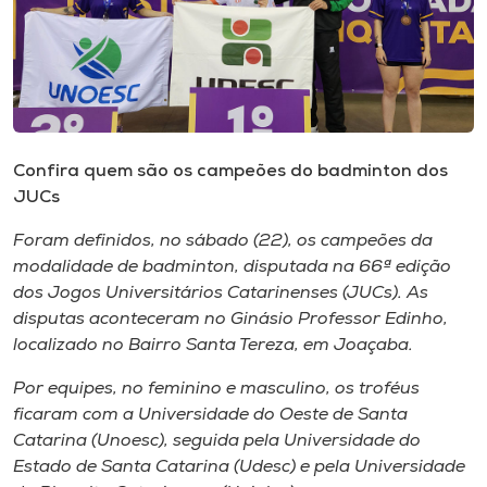
I.nova
Diplomados
Confira quem são os campeões do badminton dos
Cultura
JUCs
CPA
Foram definidos, no sábado (22), os campeões da
modalidade de badminton, disputada na 66ª edição
dos Jogos Universitários Catarinenses (JUCs). As
Biblioteca
disputas aconteceram no Ginásio Professor Edinho,
localizado no Bairro Santa Tereza, em Joaçaba.
Editora
Por equipes, no feminino e masculino, os troféus
ficaram com a Universidade do Oeste de Santa
Rádio
Catarina (Unoesc), seguida pela Universidade do
Estado de Santa Catarina (Udesc) e pela Universidade