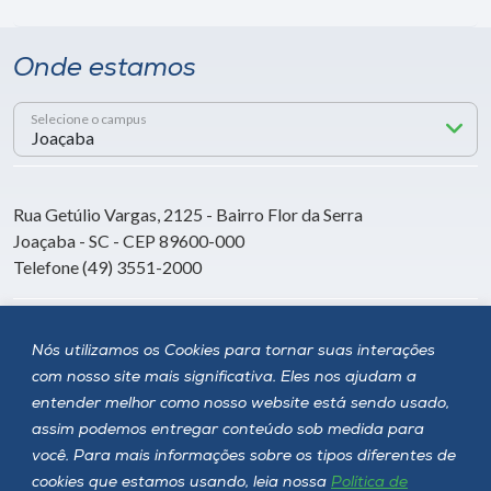
Onde estamos
Selecione o campus
Rua Getúlio Vargas, 2125 - Bairro Flor da Serra
Joaçaba - SC - CEP 89600-000
Telefone (49) 3551-2000
Siga a Unoesc
Nós utilizamos os Cookies para tornar suas interações
com nosso site mais significativa. Eles nos ajudam a
entender melhor como nosso website está sendo usado,
assim podemos entregar conteúdo sob medida para
você. Para mais informações sobre os tipos diferentes de
cookies que estamos usando, leia nossa
Política de