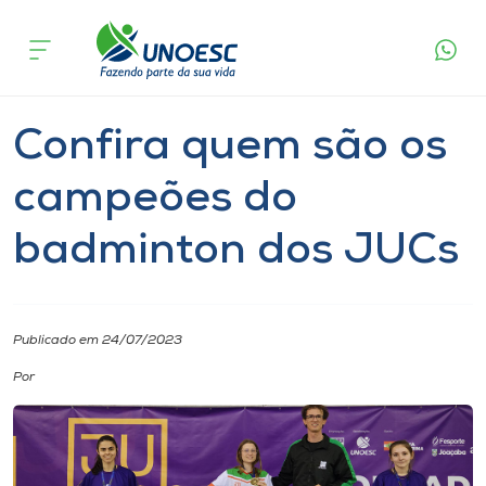
Página
O que
Confira quem são os campeões do
inicial
acontece
badminton dos JUCs
Cursos
Notícia
Esporte
Onde estamos
Confira quem são os
Pesquisa
campeões do
badminton dos JUCs
Atendimento ao Estudante
Portal de Ensino
Publicado em 24/07/2023
A
Por
Unoesc
Internacionalização