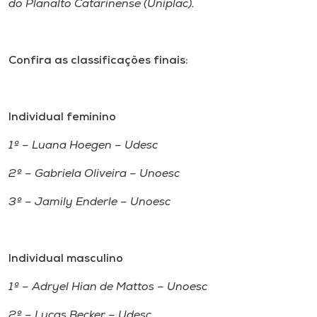
do Planalto Catarinense (Uniplac).
Museu
Unoesc
Confira as classificações finais:
Store
Individual feminino
Selecione
1º – Luana Hoegen – Udesc
o idioma
2º – Gabriela Oliveira – Unoesc
3º – Jamily Enderle – Unoesc
A+
A-
Individual masculino
1º – Adryel Hian de Mattos – Unoesc
2º – Lucas Becker – Udesc