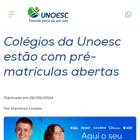
Página
O que
Colégios da Unoesc estão com pré-
inicial
acontece
matrículas abertas
Cursos
Notícia
Colégios
Onde estamos
Colégios da Unoesc
Pesquisa
estão com pré-
matrículas abertas
Atendimento ao Estudante
Portal de Ensino
Publicado em 26/09/2024
A
Por Imprensa Unoesc
Unoesc
Internacionalização