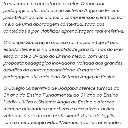
Museu
frequentam o contraturno escolar. O material
pedagógico utilizado é o do Sistema Anglo de Ensino,
possibilitando aos alunos a compreensão científica por
Unoesc
meio de uma abordagem contextualizada dos
Store
conteúdos e por viabilizar aprendizagem real e efetiva.
O Colégio Superação oferece formação integral aos
estudantes e ensino de qualidade para turmas do pré-
Selecione
escolar até o 3º ano do Ensino Médio, com uma
o idioma
proposta pedagógica inovadora, voltada aos grandes
desafios da contemporaneidade. O material
pedagógico utilizado é do Sistema Anglo de Ensino.
A+
O Colégio SuperAtivo de Joaçaba oferece turmas do
A-
6º ano do Ensino Fundamental ao 3º ano do Ensino
Médio. Utiliza o Sistema Anglo de Ensino e oferece
além de atividades esportivas e recreativas, ações
voltadas à orientação profissional. Aulas de Inglês,
com a metodologia Eduall/Somos e várias atividades