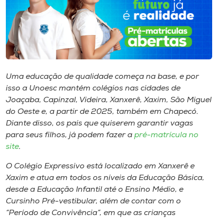
I.nova
Diplomados
Uma educação de qualidade começa na base, e por
Cultura
isso a Unoesc mantém colégios nas cidades de
Joaçaba, Capinzal, Videira, Xanxerê, Xaxim, São Miguel
CPA
do Oeste e, a partir de 2025, também em Chapecó.
Diante disso, os pais que quiserem garantir vagas
para seus filhos, já podem fazer a
pré-matrícula no
Biblioteca
site
.
Editora
O Colégio Expressivo está localizado em Xanxerê e
Xaxim e atua em todos os níveis da Educação Básica,
desde a Educação Infantil até o Ensino Médio, e
Rádio
Cursinho Pré-vestibular, além de contar com o
“Período de Convivência”, em que as crianças