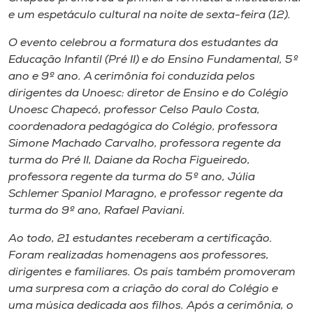
Museu
e um espetáculo cultural na noite de sexta-feira (12).
O evento celebrou a formatura dos estudantes da
Unoesc
Educação Infantil (Pré II) e do Ensino Fundamental, 5º
Store
ano e 9º ano. A cerimônia foi conduzida pelos
dirigentes da Unoesc: diretor de Ensino e do Colégio
Unoesc Chapecó, professor Celso Paulo Costa,
coordenadora pedagógica do Colégio, professora
Selecione
Simone Machado Carvalho, professora regente da
o idioma
turma do Pré II, Daiane da Rocha Figueiredo,
professora regente da turma do 5º ano, Júlia
Schlemer Spaniol Maragno, e professor regente da
A+
turma do 9º ano, Rafael Paviani.
A-
Ao todo, 21 estudantes receberam a certificação.
Foram realizadas homenagens aos professores,
dirigentes e familiares. Os pais também promoveram
uma surpresa com a criação do coral do Colégio e
uma música dedicada aos filhos. Após a cerimônia, o