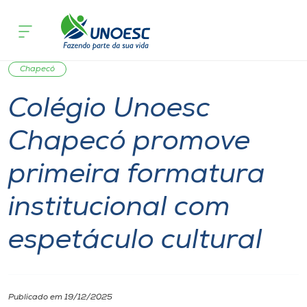
Página inicial
O que acontece
Colégio Unoesc Chapecó promove primei
Cursos
Notícia
Notícia de evento
Unoesc
Colégios
Onde estamos
Chapecó
Colégio Unoesc
Pesquisa
Chapecó promove
Atendimento ao Estudante
primeira formatura
Portal de Ensino
institucional com
espetáculo cultural
A
Unoesc
Internacionalização
Publicado em 19/12/2025