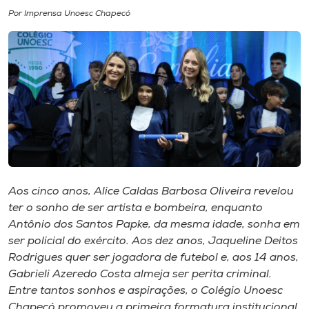
Por Imprensa Unoesc Chapecó
I.nova
Diplomados
Cultura
CPA
Aos cinco anos, Alice Caldas Barbosa Oliveira revelou
Biblioteca
ter o sonho de ser artista e bombeira, enquanto
Antônio dos Santos Papke, da mesma idade, sonha em
Editora
ser policial do exército. Aos dez anos, Jaqueline Deitos
Rodrigues quer ser jogadora de futebol e, aos 14 anos,
Gabrieli Azeredo Costa almeja ser perita criminal.
Rádio
Entre tantos sonhos e aspirações, o Colégio Unoesc
Chapecó promoveu a primeira formatura institucional