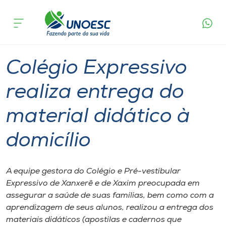
Página
O que
Colégio Expressivo realiza entrega do
inicial
acontece
material didático à domicílio
Cursos
Graduação
Aulas
Xanxerê
Onde estamos
Colégio Expressivo
Pesquisa
realiza entrega do
material didático à
Atendimento ao Estudante
domicílio
Portal de Ensino
A equipe gestora do Colégio e Pré-vestibular
A
Expressivo de Xanxerê e de Xaxim preocupada em
Unoesc
assegurar a saúde de suas famílias, bem como com a
aprendizagem de seus alunos, realizou a entrega dos
Internacionalização
materiais didáticos (apostilas e cadernos que