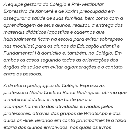
Museu
A equipe gestora do Colégio e Pré-vestibular
Expressivo de Xanxerê e de Xaxim preocupada em
assegurar a saúde de suas famílias, bem como com a
Unoesc
aprendizagem de seus alunos, realizou a entrega dos
Store
materiais didáticos (apostilas e cadernos que
habitualmente ficam na escola para evitar sobrepeso
nas mochilas) para os alunos da Educação Infantil e
Fundamental I à domicílio e, também, no Colégio. Em
Selecione
o idioma
ambos os casos seguindo todas as orientações dos
órgãos de saúde em evitar aglomerações e o contato
entre as pessoas.
A+
A diretora pedagógica do Colégio Expressivo,
A-
professora Nádia Cristina Bonai Rodrigues, afirma que
o material didático é importante para o
acompanhamento das atividades enviadas pelos
professores, através dos grupos de WhatsApp e das
aulas on-line, levando em conta principalmente a faixa
etária dos alunos envolvidos, nos quais os livros