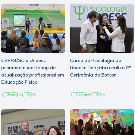
CREF3/SC e Unoesc
Curso de Psicologia da
promovem workshop de
Unoesc Joaçaba realiza 2ª
atualização profissional em
Cerimônia do Botton
Educação Física
Graduação
Notícia
Graduação
Notícia