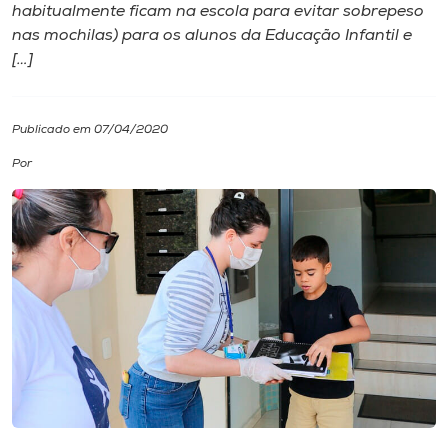
habitualmente ficam na escola para evitar sobrepeso
nas mochilas) para os alunos da Educação Infantil e
I.nova
[…]
Diplomados
Publicado em 07/04/2020
Cultura
Por
CPA
Biblioteca
Editora
Rádio