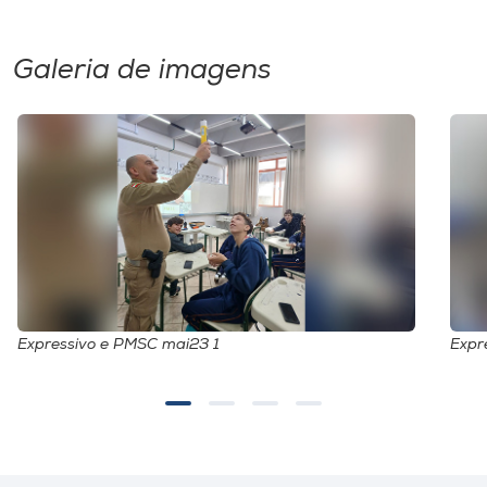
Galeria de imagens
Expressivo e PMSC mai23 1
Expr