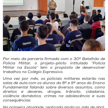
I.nova
Diplomados
Cultura
CPA
Por meio da parceria firmada com o 30º Batalhão de
Polícia Militar, o projeto-piloto intitulado “Polícia
Biblioteca
Militar na Escola” tem o propósito de desenvolver
trabalhos no Colégio Expressivo.
Uma vez por mês, os policiais militares estarão nas
Editora
salas de aula com os alunos do 8º e 9º anos do Ensino
Fundamental falando sobre diversos assuntos, como
direitos e deveres, drogas, trânsito, cidadania,
Rádio
violência doméstica, crimes na adolescência e suas
consequências.
Na primeira atividade, realizada ainda no mês de abril,