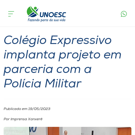
Página
O que
Colégio Expressivo implanta projeto em
inicial
acontece
parceria com a Polícia Militar
Cursos
Notícia
Colégios
Xanxerê
Onde estamos
Colégio Expressivo
Pesquisa
implanta projeto em
parceria com a
Atendimento ao Estudante
Polícia Militar
Portal de Ensino
A
Publicado em 19/05/2023
Unoesc
Por Imprensa Xanxerê
Internacionalização