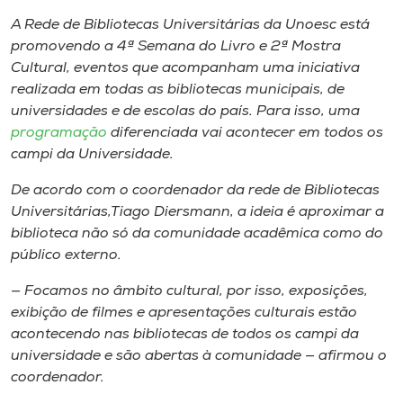
Museu
A Rede de Bibliotecas Universitárias da Unoesc está
promovendo a 4ª Semana do Livro e 2ª Mostra
Unoesc
Cultural, eventos que acompanham uma iniciativa
Store
realizada em todas as bibliotecas municipais, de
universidades e de escolas do país. Para isso, uma
programação
diferenciada vai acontecer em todos os
campi da Universidade.
Selecione
o idioma
De acordo com o coordenador da rede de Bibliotecas
Universitárias,Tiago Diersmann, a ideia é aproximar a
biblioteca não só da comunidade acadêmica como do
público externo.
A+
A-
— Focamos no âmbito cultural, por isso, exposições,
exibição de filmes e apresentações culturais estão
acontecendo nas bibliotecas de todos os campi da
universidade e são abertas à comunidade — afirmou o
coordenador.