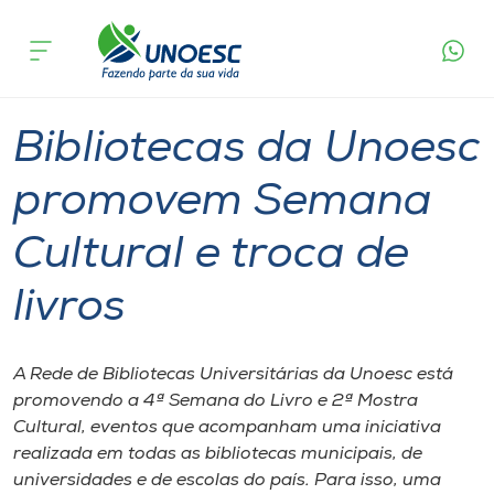
Página
O que
Bibliotecas da Unoesc promovem Semana
inicial
acontece
Cultural e troca de livros
Cursos
Graduação
Cultura
Joaçaba
Onde estamos
Bibliotecas da Unoesc
Pesquisa
promovem Semana
Cultural e troca de
Atendimento ao Estudante
livros
Portal de Ensino
A Rede de Bibliotecas Universitárias da Unoesc está
A
promovendo a 4ª Semana do Livro e 2ª Mostra
Unoesc
Cultural, eventos que acompanham uma iniciativa
realizada em todas as bibliotecas municipais, de
Internacionalização
universidades e de escolas do país. Para isso, uma