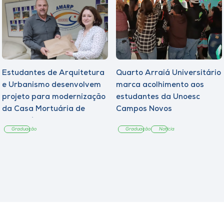
Estudantes de Arquitetura
Quarto Arraiá Universitário
e Urbanismo desenvolvem
marca acolhimento aos
projeto para modernização
estudantes da Unoesc
da Casa Mortuária de
Campos Novos
Tangará
Graduação
Graduação
Notícia