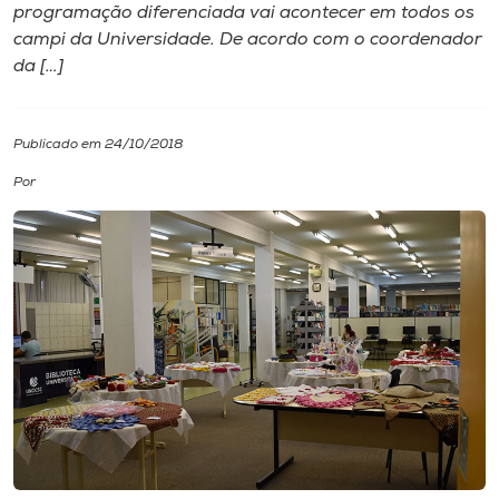
programação diferenciada vai acontecer em todos os
campi da Universidade. De acordo com o coordenador
I.nova
da […]
Diplomados
Publicado em 24/10/2018
Cultura
Por
CPA
Biblioteca
Editora
Rádio