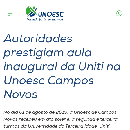
Página
O que
Autoridades prestigiam aula inaugural da
inicial
acontece
Uniti na Unoesc Campos Novos
Cursos
Graduação
Extensão
Campos Novos
Onde estamos
Autoridades
Pesquisa
prestigiam aula
inaugural da Uniti na
Atendimento ao Estudante
Unoesc Campos
Portal de Ensino
Novos
A
Unoesc
No dia 01 de agosto de 2019, a Unoesc de Campos
Novos recebeu em ato solene, a segunda e terceira
Internacionalização
turmas da Universidade da Terceira Idade, Uniti.