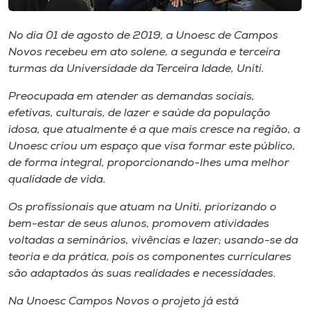
Museu
No dia 01 de agosto de 2019, a Unoesc de Campos
Unoesc
Novos recebeu em ato solene, a segunda e terceira
Store
turmas da Universidade da Terceira Idade, Uniti.
Preocupada em atender as demandas sociais,
efetivas, culturais, de lazer e saúde da população
idosa, que atualmente é a que mais cresce na região, a
Selecione
o idioma
Unoesc criou um espaço que visa formar este público,
de forma integral, proporcionando-lhes uma melhor
qualidade de vida.
A+
Os profissionais que atuam na Uniti, priorizando o
A-
bem-estar de seus alunos, promovem atividades
voltadas a seminários, vivências e lazer; usando-se da
teoria e da prática, pois os componentes curriculares
são adaptados às suas realidades e necessidades.
Na Unoesc Campos Novos o projeto já está