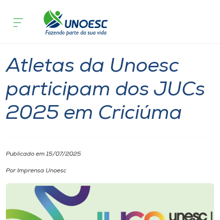
Página inicial
O que acontece
Atletas da Unoesc participam dos JU
Cursos
Notícia
Esporte
Onde estamos
Atletas da Unoesc
Pesquisa
participam dos JUCs
2025 em Criciúma
Atendimento ao Estudante
Portal de Ensino
Publicado em 15/07/2025
A
Por Imprensa Unoesc
Unoesc
Internacionalização