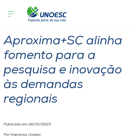
Página
O que
Aproxima+SC alinha fomento para a pesqui
inicial
acontece
demandas regionais
Cursos
Notícia
Inovação
Joaçaba
Onde estamos
Aproxima+SC alinha
Pesquisa
fomento para a
pesquisa e inovação
Atendimento ao Estudante
às demandas
Portal de Ensino
regionais
A
Unoesc
Publicado em 26/10/2023
Internacionalização
Por Imprensa Unoesc