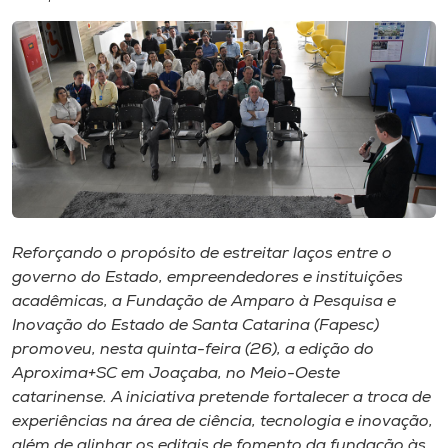
I.nova
Diplomados
Cultura
CPA
Reforçando o propósito de estreitar laços entre o
governo do Estado, empreendedores e instituições
Biblioteca
acadêmicas, a Fundação de Amparo à Pesquisa e
Inovação do Estado de Santa Catarina (Fapesc)
Editora
promoveu, nesta quinta-feira (26), a edição do
Aproxima+SC em Joaçaba, no Meio-Oeste
catarinense. A iniciativa pretende fortalecer a troca de
Rádio
experiências na área de ciência, tecnologia e inovação,
além de alinhar os editais de fomento da fundação às