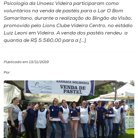
Psicologia da Unoesc Videira participaram como
voluntários na venda de pastéis para o Lar O Bom
I.nova
Samaritano, durante a realização do Bingão da Visão,
promovido pelo Lions Clube Videira Centro, no estádio
Diplomados
Luiz Leoni em Videira. A venda dos pastéis rendeu a
quantia de R$ 5.560,00 para a […]
Cultura
Publicado em 13/11/2019
CPA
Por
Biblioteca
Editora
Rádio