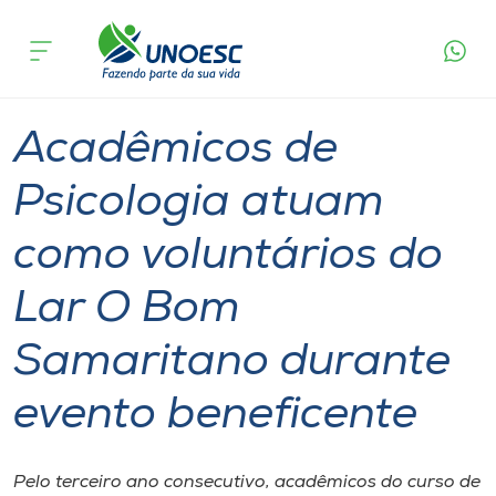
Página
O que
Acadêmicos de Psicologia atuam como
inicial
acontece
voluntários do Lar O Bom Samaritano durante
Cursos
evento beneficente
Graduação
Extensão
Videira
Onde estamos
Acadêmicos de
Pesquisa
Psicologia atuam
como voluntários do
Atendimento ao Estudante
Lar O Bom
Portal de Ensino
Samaritano durante
A
evento beneficente
Unoesc
Internacionalização
Pelo terceiro ano consecutivo, acadêmicos do curso de