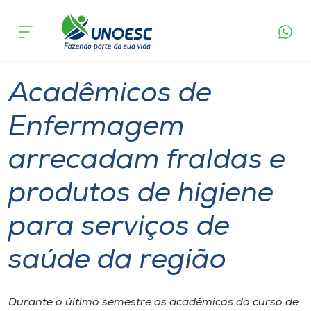
Página
O que
Acadêmicos de Enfermagem arrecadam fraldas
inicial
acontece
e produtos de higiene para serviços de saúde da
Cursos
região
Graduação
Inserção Social
Joaçaba
Onde estamos
Acadêmicos de
Pesquisa
Enfermagem
arrecadam fraldas e
Atendimento ao Estudante
produtos de higiene
Portal de Ensino
para serviços de
A
saúde da região
Unoesc
Internacionalização
Durante o último semestre os acadêmicos do curso de