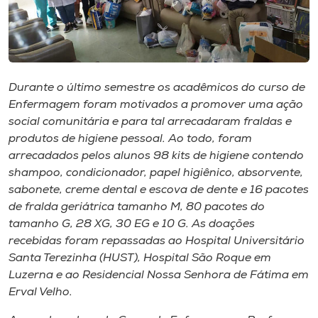
Museu
Unoesc
Store
Durante o último semestre os acadêmicos do curso de
Enfermagem foram motivados a promover uma ação
social comunitária e para tal arrecadaram fraldas e
Selecione
produtos de higiene pessoal. Ao todo, foram
o idioma
arrecadados pelos alunos 98 kits de higiene contendo
shampoo, condicionador, papel higiênico, absorvente,
sabonete, creme dental e escova de dente e 16 pacotes
de fralda geriátrica tamanho M, 80 pacotes do
A+
tamanho G, 28 XG, 30 EG e 10 G. As doações
A-
recebidas foram repassadas ao Hospital Universitário
Santa Terezinha (HUST), Hospital São Roque em
Luzerna e ao Residencial Nossa Senhora de Fátima em
Erval Velho.