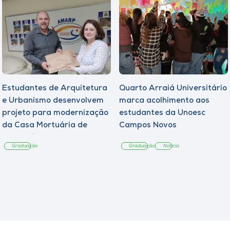
Estudantes de Arquitetura
Quarto Arraiá Universitário
e Urbanismo desenvolvem
marca acolhimento aos
projeto para modernização
estudantes da Unoesc
da Casa Mortuária de
Campos Novos
Tangará
Graduação
Graduação
Notícia