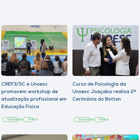
CREF3/SC e Unoesc
Curso de Psicologia da
promovem workshop de
Unoesc Joaçaba realiza 2ª
atualização profissional em
Cerimônia do Botton
Educação Física
Graduação
Notícia
Graduação
Notícia