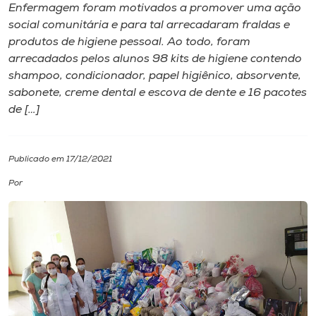
Enfermagem foram motivados a promover uma ação
social comunitária e para tal arrecadaram fraldas e
I.nova
produtos de higiene pessoal. Ao todo, foram
arrecadados pelos alunos 98 kits de higiene contendo
Diplomados
shampoo, condicionador, papel higiênico, absorvente,
sabonete, creme dental e escova de dente e 16 pacotes
de […]
Cultura
CPA
Publicado em 17/12/2021
Por
Biblioteca
Editora
Rádio