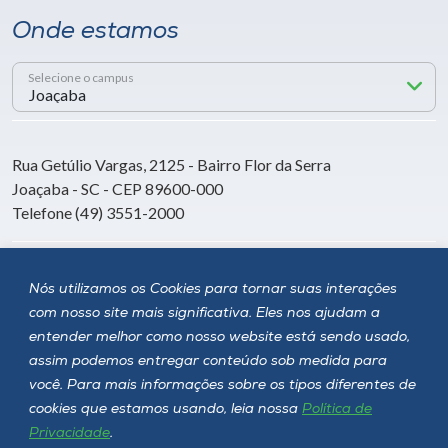
Onde estamos
Selecione o campus
Rua Getúlio Vargas, 2125 - Bairro Flor da Serra
Joaçaba - SC - CEP 89600-000
Telefone (49) 3551-2000
Siga a Unoesc
Nós utilizamos os Cookies para tornar suas interações
com nosso site mais significativa. Eles nos ajudam a
entender melhor como nosso website está sendo usado,
assim podemos entregar conteúdo sob medida para
você. Para mais informações sobre os tipos diferentes de
cookies que estamos usando, leia nossa
Política de
Privacidade
.