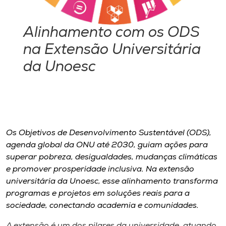
Museu
Alinhamento com os ODS
Unoesc
na Extensão Universitária
Store
da Unoesc
Selecione
o idioma
Os Objetivos de Desenvolvimento Sustentável (ODS),
agenda global da ONU até 2030, guiam ações para
A+
superar pobreza, desigualdades, mudanças climáticas
A-
e promover prosperidade inclusiva. Na extensão
universitária da Unoesc, esse alinhamento transforma
programas e projetos em soluções reais para a
sociedade, conectando academia e comunidades.