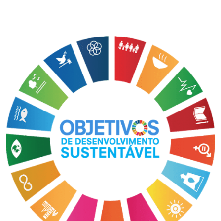
I.nova
Diplomados
Cultura
CPA
Biblioteca
Editora
Rádio