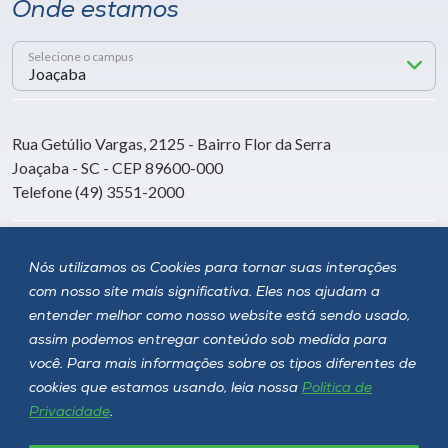
Onde estamos
Selecione o campus
Rua Getúlio Vargas, 2125 - Bairro Flor da Serra
Joaçaba - SC - CEP 89600-000
Telefone (49) 3551-2000
Siga a Unoesc
Nós utilizamos os Cookies para tornar suas interações
com nosso site mais significativa. Eles nos ajudam a
entender melhor como nosso website está sendo usado,
assim podemos entregar conteúdo sob medida para
você. Para mais informações sobre os tipos diferentes de
cookies que estamos usando, leia nossa
Política de
Privacidade
.