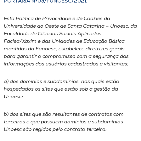
PORTARIA Nº03/FUNOESC/2021
I.nova
Esta Política de Privacidade e de Cookies da
Universidade do Oeste de Santa Catarina – Unoesc, da
Diplomados
Faculdade de Ciências Sociais Aplicadas –
Facisa/Xaxim e das Unidades de Educação Básica,
mantidas da Funoesc, estabelece diretrizes gerais
Cultura
para garantir o compromisso com a segurança das
informações dos usuários cadastrados e visitantes:
CPA
a) dos domínios e subdomínios, nos quais estão
Biblioteca
hospedados os sites que estão sob a gestão da
Unoesc;
Editora
b) dos sites que são resultantes de contratos com
terceiros e que possuem domínios e subdomínios
Rádio
Unoesc são regidos pelo contrato terceiro;