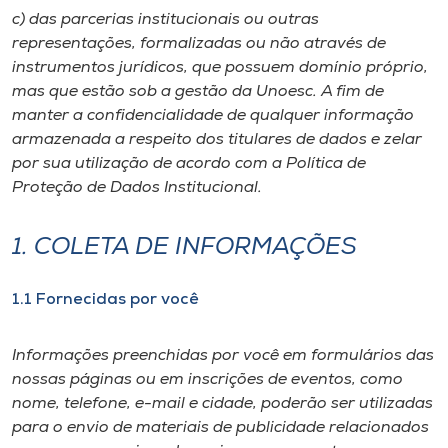
Museu
c) das parcerias institucionais ou outras
representações, formalizadas ou não através de
Unoesc
instrumentos jurídicos, que possuem domínio próprio,
mas que estão sob a gestão da Unoesc. A fim de
Store
manter a confidencialidade de qualquer informação
armazenada a respeito dos titulares de dados e zelar
por sua utilização de acordo com a Política de
Proteção de Dados Institucional.
Selecione
o idioma
1. COLETA DE INFORMAÇÕES
A+
1.1 Fornecidas por você
A-
Informações preenchidas por você em formulários das
nossas páginas ou em inscrições de eventos, como
nome, telefone, e-mail e cidade, poderão ser utilizadas
para o envio de materiais de publicidade relacionados