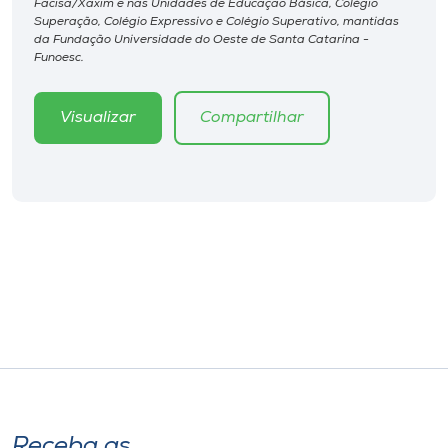
Facisa/Xaxim e nas Unidades de Educação Básica, Colégio
Museu
Superação, Colégio Expressivo e Colégio Superativo, mantidas
da Fundação Universidade do Oeste de Santa Catarina -
Funoesc.
Unoesc
Store
Visualizar
Compartilhar
Selecione
o idioma
A+
A-
Receba as