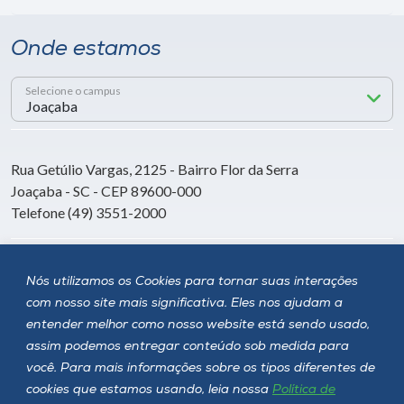
Onde estamos
Selecione o campus
Rua Getúlio Vargas, 2125 - Bairro Flor da Serra
Joaçaba - SC - CEP 89600-000
Telefone (49) 3551-2000
Siga a Unoesc
Nós utilizamos os Cookies para tornar suas interações
com nosso site mais significativa. Eles nos ajudam a
entender melhor como nosso website está sendo usado,
assim podemos entregar conteúdo sob medida para
você. Para mais informações sobre os tipos diferentes de
cookies que estamos usando, leia nossa
Política de