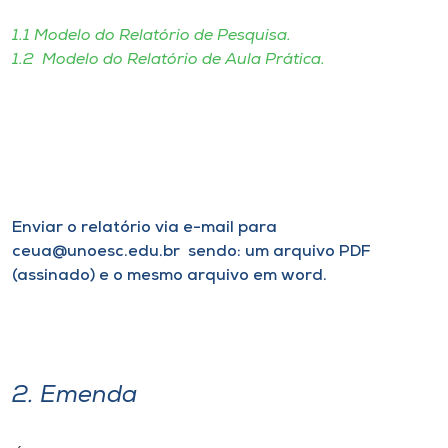
1.1 Modelo do Relatório de Pesquisa.
I.nova
1.2 Modelo do Relatório de Aula Prática.
Diplomados
Cultura
CPA
Enviar o relatório via e-mail para
ceua@unoesc.edu.br sendo: um arquivo PDF
(assinado) e o mesmo arquivo em word.
Biblioteca
Editora
2. Emenda
Rádio