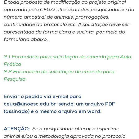
É toda proposta de modificação ao projeto original
Museu
aprovado pela CEUA: alteração dos pesquisadores; do
número amostral de animais; prorrogações;
Unoesc
continuidade do protocolo etc. A solicitação deve ser
Store
apresentada de forma clara e sucinta, por meio do
formulário abaixo.
2.1 Formulário para solicitação de emenda para Aula
Selecione
o idioma
Prática
2.2 Formulário de solicitação de emenda para
Pesquisa
A+
Enviar o pedido via e-mail para
A-
ceua@unoesc.edu.br sendo: um arquivo PDF
(assinado) e o mesmo arquivo em word.
ATENÇÃO:
Se o pesquisador alterar a espécime
animal e/ou a metodologia aprovada no protocolo