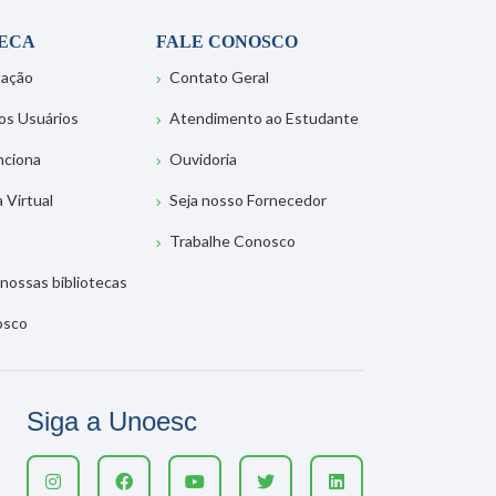
TECA
FALE CONOSCO
tação
Contato Geral
os Usuários
Atendimento ao Estudante
nciona
Ouvidoria
a Virtual
Seja nosso Fornecedor
Trabalhe Conosco
nossas bibliotecas
osco
Siga a Unoesc