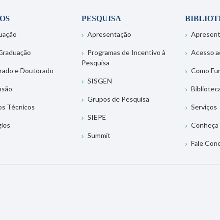
OS
PESQUISA
BIBLIO
uação
Apresentação
Apresen
Graduação
Programas de Incentivo à
Acesso a
Pesquisa
rado e Doutorado
Como Fu
SISGEN
nsão
Bibliotec
Grupos de Pesquisa
os Técnicos
Serviços
SIEPE
gios
Conheça 
Summit
Fale Con