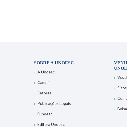
SOBRE A UNOESC
VENH
UNOE
A Unoesc
Vesti
Campi
Sist
Setores
Como
Publicações Legais
Bolsa
Funoesc
Editora Unoesc