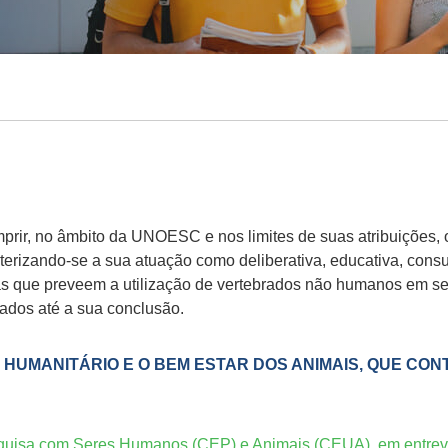
prir, no âmbito da UNOESC e nos limites de suas atribuições, o 
erizando-se a sua atuação como deliberativa, educativa, consul
s que preveem a utilização de vertebrados não humanos em seu
ados até a sua conclusão.
HUMANITÁRIO E O BEM ESTAR DOS ANIMAIS, QUE CON
uisa com Seres Humanos (CEP) e Animais (CEUA), em entrevis