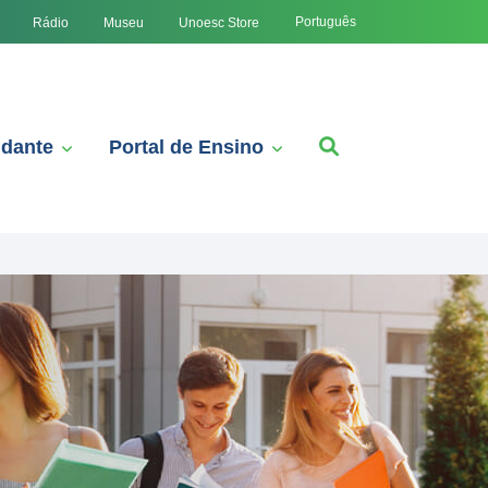
Português
Rádio
Museu
Unoesc Store
udante
Portal de Ensino