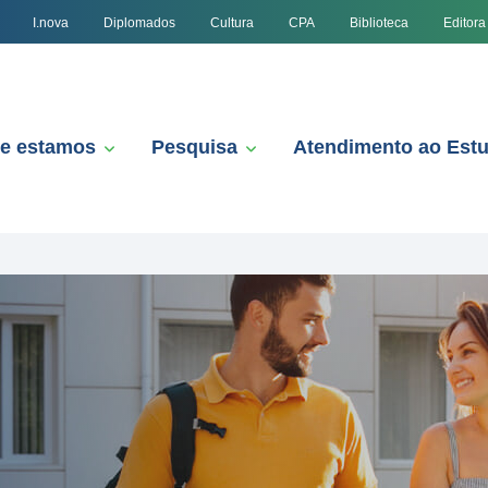
I.nova
Diplomados
Cultura
CPA
Biblioteca
Editora
e estamos
Pesquisa
Atendimento ao Est