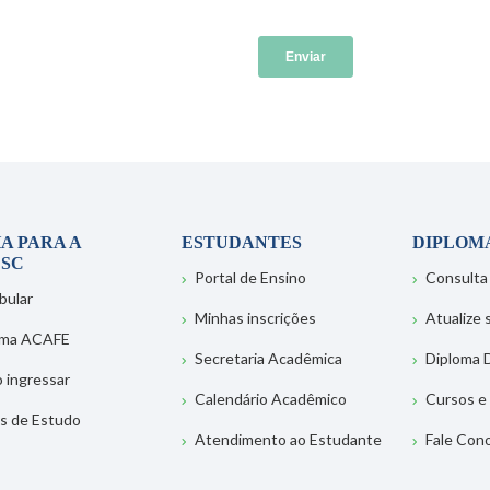
A PARA A
ESTUDANTES
DIPLOM
SC
Portal de Ensino
Consulta
bular
Minhas inscrições
Atualize
ema ACAFE
Secretaria Acadêmica
Diploma D
 ingressar
Calendário Acadêmico
Cursos e
s de Estudo
Atendimento ao Estudante
Fale Con