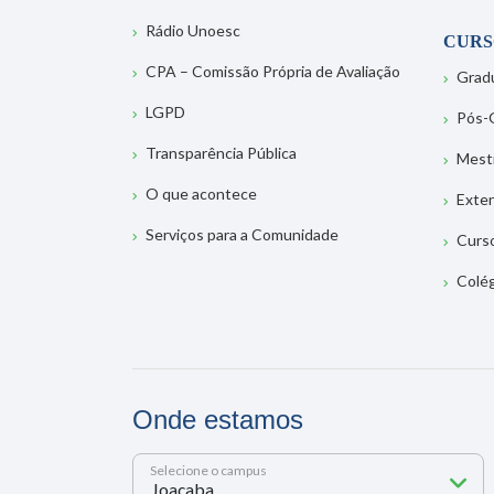
Rádio Unoesc
CURS
CPA – Comissão Própria de Avaliação
Grad
LGPD
Pós-
Transparência Pública
Mest
O que acontece
Exte
Serviços para a Comunidade
Curs
Colé
Onde estamos
Selecione o campus