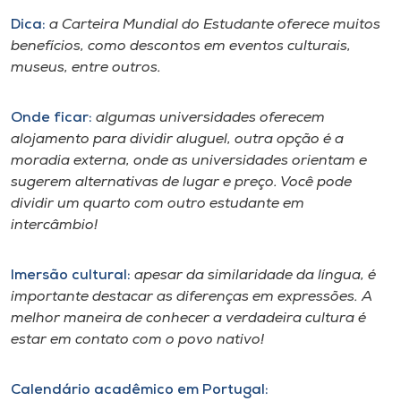
Museu
Dica:
a Carteira Mundial do Estudante oferece muitos
benefícios, como descontos em eventos culturais,
Unoesc
museus, entre outros.
Store
Onde ficar:
algumas universidades oferecem
alojamento para dividir aluguel, outra opção é a
moradia externa, onde as universidades orientam e
Selecione
sugerem alternativas de lugar e preço. Você pode
o idioma
dividir um quarto com outro estudante em
intercâmbio!
A+
Imersão cultural:
apesar da similaridade da língua, é
A-
importante destacar as diferenças em expressões. A
melhor maneira de conhecer a verdadeira cultura é
estar em contato com o povo nativo!
Calendário acadêmico em Portugal: