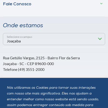
Fale Conosco
Onde estamos
Selecione o campus
Rua Getúlio Vargas, 2125 - Bairro Flor da Serra
Joaçaba - SC - CEP 89600-000
Telefone (49) 3551-2000
Siga a Unoesc
Nós utilizamos os Cookies para tornar suas interações
com nosso site mais significativa. Eles nos ajudam a
entender melhor como nosso website está sendo usado,
assim podemos entregar conteúdo sob medida para