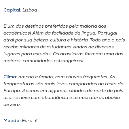
Capital:
Lisboa
I.nova
É um dos destinos preferidos pela maioria dos
Diplomados
acadêmicos! Além da facilidade da língua, Portugal
atrai por sua beleza, cultura e história. Todo ano o país
Cultura
recebe milhares de estudantes vindos de diversos
lugares para estudos. Os brasileiros formam uma das
maiores comunidades estrangeiras!
CPA
Clima:
ameno e úmido, com chuvas frequentes. As
Biblioteca
temperaturas são mais leves comparadas ao resto da
Europa. Apenas em algumas cidades do norte do país
Editora
ocorre neve com abundância e temperaturas abaixo
de zero.
Rádio
Moeda:
Euro €