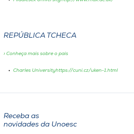
Middlesex Universityhttp://www.mdx.ac.uk/
REPÚBLICA TCHECA
› Conheça mais sobre o país
Charles Universityhttps://cuni.cz/uken-1.html
Receba as
novidades da Unoesc