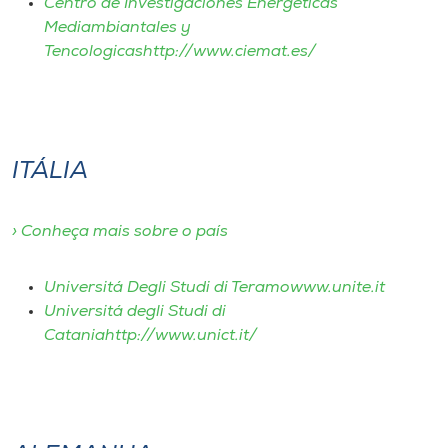
Centro de Investigaciones Energeticas
Museu
Mediambiantales y
Tencologicashttp://www.ciemat.es/
Unoesc
Store
ITÁLIA
Selecione
o idioma
› Conheça mais sobre o país
Universitá Degli Studi di Teramowww.unite.it
A+
Universitá degli Studi di
A-
Cataniahttp://www.unict.it/