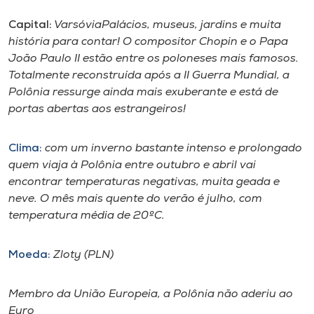
Capital:
VarsóviaPalácios, museus, jardins e muita
I.nova
história para contar! O compositor Chopin e o Papa
João Paulo II estão entre os poloneses mais famosos.
Diplomados
Totalmente reconstruída após a II Guerra Mundial, a
Polônia ressurge ainda mais exuberante e está de
portas abertas aos estrangeiros!
Cultura
Clima:
com um inverno bastante intenso e prolongado
CPA
quem viaja à Polônia entre outubro e abril vai
encontrar temperaturas negativas, muita geada e
Biblioteca
neve. O mês mais quente do verão é julho, com
temperatura média de 20ºC.
Editora
Moeda:
Zloty (PLN)
Rádio
Membro da União Europeia, a Polônia não aderiu ao
Euro