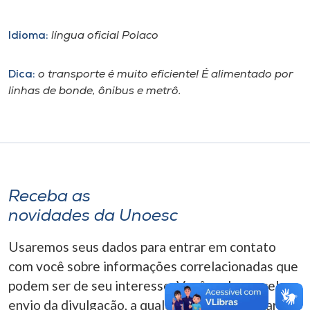
Museu
Idioma:
língua oficial Polaco
Unoesc
Store
Dica:
o transporte é muito eficiente! É alimentado por
linhas de bonde, ônibus e metrô.
Selecione
o idioma
Receba as
A+
novidades da Unoesc
A-
Usaremos seus dados para entrar em contato
com você sobre informações correlacionadas que
podem ser de seu interesse. Você pode cancelar o
envio da divulgação, a qualquer momento. Para