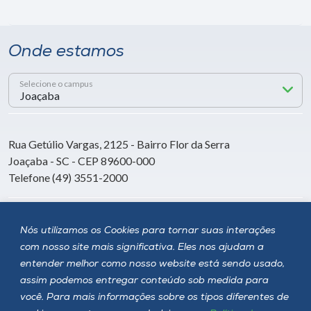
Onde estamos
Selecione o campus
Rua Getúlio Vargas, 2125 - Bairro Flor da Serra
Joaçaba - SC - CEP 89600-000
Telefone (49) 3551-2000
Siga a Unoesc
Nós utilizamos os Cookies para tornar suas interações
com nosso site mais significativa. Eles nos ajudam a
entender melhor como nosso website está sendo usado,
assim podemos entregar conteúdo sob medida para
você. Para mais informações sobre os tipos diferentes de