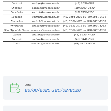
Capinzal
ead.cpz@unoesc.edu.br
(49) 3551-2187
Chapecó
ead.cco@unoesc.edu.br
(49) 3319-2640
Concórdia
ead.cda@unoesc.edu.br
(49) 3551-2180
Joaçaba
ead.jba@unoesc.edu.br
(49) 3551-2123 ou (49) 3551-2134
Maravilha
ead.mh@unoesc.edu.br
(49) 3631-1073 ou (49) 3631-1063
Pinhalzinho
ead.pzo@unoesc.edu.br
(49) 3631-1073 ou (49) 3631-1063
São Miguel do Oeste
ead.smo@unoesc.edu.br
(49) 3631-1073 ou (49) 3631-1063
Videira
ead.vda@unoesc.edu.br
(49) 3533-4425
Xanxerê
ead.xxe@unoesc.edu.br
(49) 3441-7031
Xaxim
ead.xxm@unoesc.edu.br
(49) 3353-8700
Data
26/08/2025 a 20/02/2026