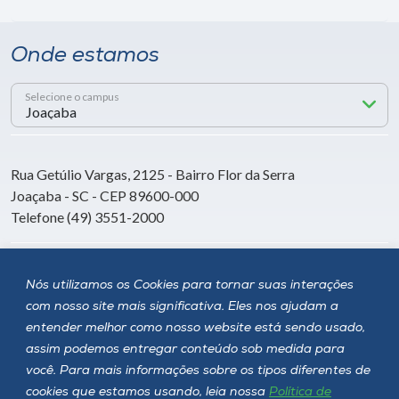
Onde estamos
Selecione o campus
Rua Getúlio Vargas, 2125 - Bairro Flor da Serra
Joaçaba - SC - CEP 89600-000
Telefone (49) 3551-2000
Siga a Unoesc
Nós utilizamos os Cookies para tornar suas interações
com nosso site mais significativa. Eles nos ajudam a
entender melhor como nosso website está sendo usado,
assim podemos entregar conteúdo sob medida para
você. Para mais informações sobre os tipos diferentes de
cookies que estamos usando, leia nossa
Política de