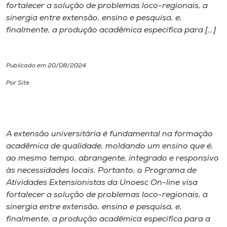
fortalecer a solução de problemas loco-regionais, a
sinergia entre extensão, ensino e pesquisa, e,
I.nova
finalmente, a produção acadêmica específica para […]
Diplomados
Publicado em 20/08/2024
Cultura
Por Site
CPA
A extensão universitária é fundamental na formação
Biblioteca
acadêmica de qualidade, moldando um ensino que é,
ao mesmo tempo, abrangente, integrado e responsivo
às necessidades locais. Portanto, o Programa de
Editora
Atividades Extensionistas da Unoesc On-line visa
fortalecer a solução de problemas loco-regionais, a
Rádio
sinergia entre extensão, ensino e pesquisa, e,
finalmente, a produção acadêmica específica para a