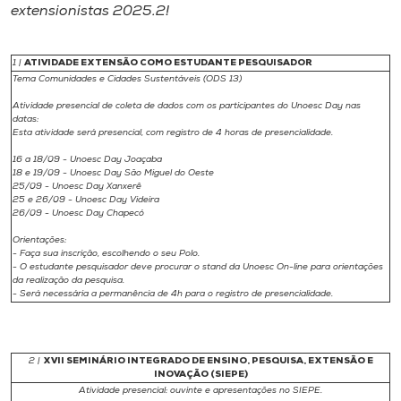
extensionistas 2025.2!
1 |
ATIVIDADE EXTENSÃO COMO ESTUDANTE PESQUISADOR
Tema Comunidades e Cidades Sustentáveis (ODS 13)
Atividade presencial de coleta de dados com os participantes do Unoesc Day nas
datas:
Esta atividade será presencial, com registro de 4 horas de presencialidade.
16 a 18/09 - Unoesc Day Joaçaba
18 e 19/09 - Unoesc Day São Miguel do Oeste
25/09 - Unoesc Day Xanxerê
25 e 26/09 - Unoesc Day Videira
26/09 - Unoesc Day Chapecó
Orientações:
- Faça sua inscrição, escolhendo o seu Polo.
- O estudante pesquisador deve procurar o stand da Unoesc On-line para orientações
da realização da pesquisa.
- Será necessária a permanência de 4h para o registro de presencialidade.
2 |
XVII SEMINÁRIO INTEGRADO DE ENSINO, PESQUISA, EXTENSÃO E
INOVAÇÃO (SIEPE)
Atividade presencial: ouvinte e apresentações no SIEPE.