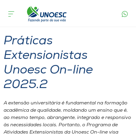
Página
O que
Práticas Extensionistas Unoesc On-line
inicial
acontece
2025.2
Cursos
Onde estamos
Práticas
Pesquisa
Extensionistas
Unoesc On-line
Atendimento ao Estudante
2025.2
Portal de Ensino
A extensão universitária é fundamental na formação
A
acadêmica de qualidade, moldando um ensino que é,
Unoesc
ao mesmo tempo, abrangente, integrado e responsivo
às necessidades locais. Portanto, o Programa de
Internacionalização
Atividades Extensionistas da Unoesc On-line visa