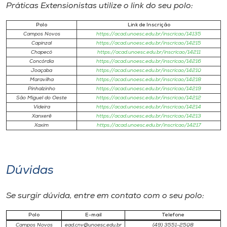
Práticas Extensionistas utilize o link do seu polo:
Polo​
Link de Inscrição
Campos Novos
https://acad.unoesc.edu.br/inscricao/14135
Capinzal
https://acad.unoesc.edu.br/inscricao/14215
Chapecó
https://acad.unoesc.edu.br/inscricao/14211
Concórdia
https://acad.unoesc.edu.br/inscricao/14216
Joaçaba
https://acad.unoesc.edu.br/inscricao/14210
Maravilha
https://acad.unoesc.edu.br/inscricao/14218
Pinhalzinho
https://acad.unoesc.edu.br/inscricao/14219
São Miguel do Oeste
https://acad.unoesc.edu.br/inscricao/14212
Videira
https://acad.unoesc.edu.br/inscricao/14214
Xanxerê
https://acad.unoesc.edu.br/inscricao/14213
Xaxim
https://acad.unoesc.edu.br/inscricao/14217
Dúvidas
Se surgir dúvida, entre em contato com o seu polo:
Polo
E-mail
Telefone
Campos Novos
ead.cnv@unoesc.edu.br
(49) 3551-2508