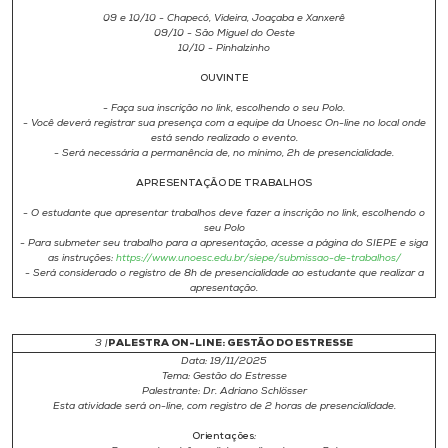
09 e 10/10 - Chapecó, Videira, Joaçaba e Xanxerê
09/10 - São Miguel do Oeste
10/10 - Pinhalzinho
OUVINTE
- Faça sua inscrição no link, escolhendo o seu Polo.
- Você deverá registrar sua presença com a equipe da Unoesc On-line no local onde
está sendo realizado o evento.
- Será necessária a permanência de, no mínimo, 2h de presencialidade.
APRESENTAÇÃO DE TRABALHOS
- O estudante que apresentar trabalhos deve fazer a inscrição no link, escolhendo o
seu Polo
- Para submeter seu trabalho para a apresentação, acesse a página do SIEPE e siga
as instruções:
https://www.unoesc.edu.br/siepe/submissao-de-trabalhos/
- Será considerado o registro de 8h de presencialidade ao estudante que realizar a
apresentação.
3 |
PALESTRA ON-LINE: GESTÃO DO ESTRESSE
Data: 19/11/2025
Tema: Gestão do Estresse
Palestrante: Dr. Adriano Schlösser
Esta atividade será on-line, com registro de 2 horas de presencialidade.
Orientações
: