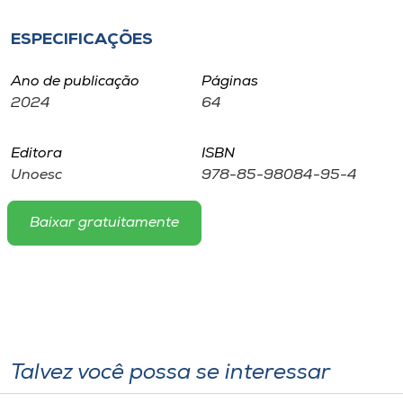
Museu
ESPECIFICAÇÕES
Unoesc
Ano de publicação
Páginas
Store
2024
64
Editora
ISBN
Selecione
Unoesc
978-85-98084-95-4
o idioma
Baixar gratuitamente
A+
A-
Talvez você possa se interessar