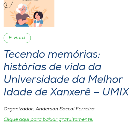
I.nova
Diplomados
E-Book
Cultura
Tecendo memórias:
histórias de vida da
CPA
Universidade da Melhor
Biblioteca
Idade de Xanxerê – UMIX
Editora
Organizador: Anderson Saccol Ferreira
Rádio
Clique aqui para baixar gratuitamente.