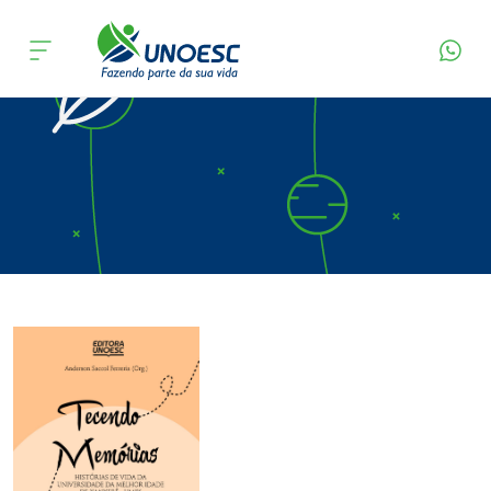
Página Inicial
Editora
Apresentação
Cursos
Onde estamos
Pesquisa
Atendimento ao Estudante
Portal de Ensino
A
Unoesc
Internacionalização