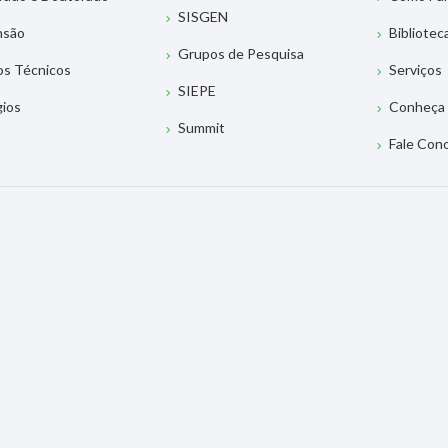
SISGEN
nsão
Bibliotec
Grupos de Pesquisa
os Técnicos
Serviços
SIEPE
gios
Conheça 
Summit
Fale Con