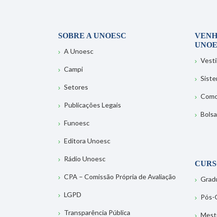
SOBRE A UNOESC
VENH
UNOE
A Unoesc
Vesti
Campi
Sist
Setores
Como
Publicações Legais
Bolsa
Funoesc
Editora Unoesc
Rádio Unoesc
CURS
CPA – Comissão Própria de Avaliação
Grad
LGPD
Pós-
Transparência Pública
Mest