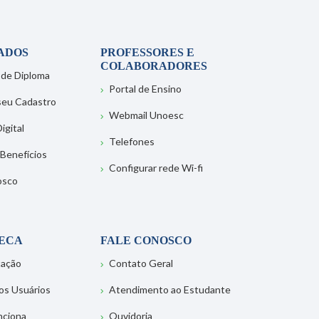
ADOS
PROFESSORES E
COLABORADORES
 de Diploma
Portal de Ensino
 seu Cadastro
Webmail Unoesc
igital
Telefones
 Benefícios
Configurar rede Wi-fi
osco
TECA
FALE CONOSCO
tação
Contato Geral
os Usuários
Atendimento ao Estudante
nciona
Ouvidoria