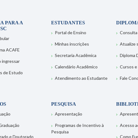
A PARA A
ESTUDANTES
DIPLOM
SC
Portal de Ensino
Consulta
bular
Minhas inscrições
Atualize
ema ACAFE
Secretaria Acadêmica
Diploma D
 ingressar
Calendário Acadêmico
Cursos e
s de Estudo
Atendimento ao Estudante
Fale Con
OS
PESQUISA
BIBLIO
uação
Apresentação
Apresen
Graduação
Programas de Incentivo à
Acesso a
Pesquisa
rado e Doutorado
Como Fu