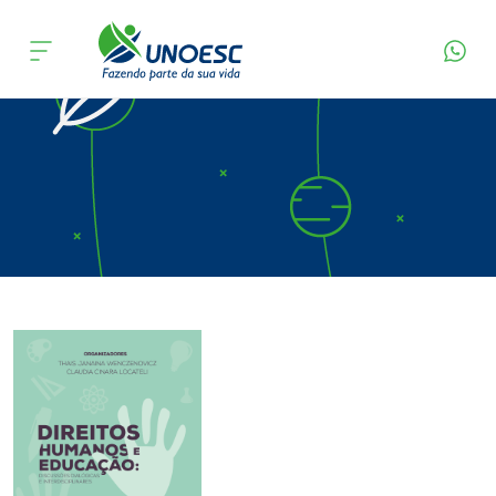
Página Inicial
Editora
Apresentação
Cursos
Onde estamos
Pesquisa
Atendimento ao Estudante
Portal de Ensino
A
Unoesc
Internacionalização