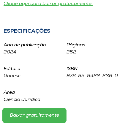
Museu
Clique aqui para baixar gratuitamente.
Unoesc
Store
ESPECIFICAÇÕES
Ano de publicação
Páginas
2024
252
Selecione
o idioma
Editora
ISBN
Unoesc
978-85-8422-236-0
A+
Área
A-
Ciência Jurídica
Baixar gratuitamente