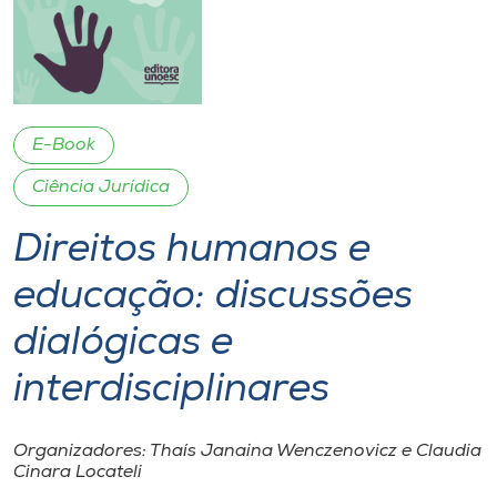
I.nova
Diplomados
E-Book
Cultura
Ciência Jurídica
Direitos humanos e
CPA
educação: discussões
Biblioteca
dialógicas e
Editora
interdisciplinares
Rádio
Organizadores: Thaís Janaina Wenczenovicz e Claudia
Cinara Locateli