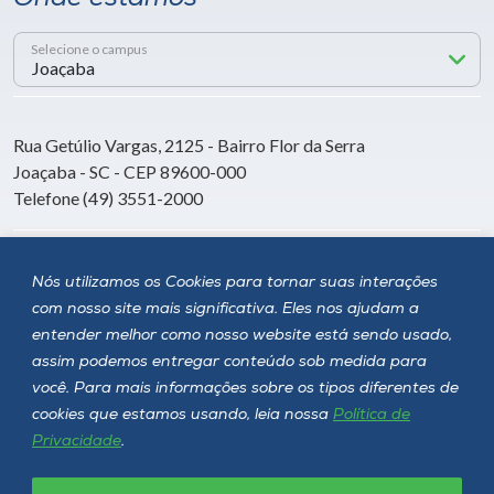
Selecione o campus
Rua Getúlio Vargas, 2125 - Bairro Flor da Serra
Joaçaba - SC - CEP 89600-000
Telefone (49) 3551-2000
Siga a Unoesc
Nós utilizamos os Cookies para tornar suas interações
com nosso site mais significativa. Eles nos ajudam a
entender melhor como nosso website está sendo usado,
assim podemos entregar conteúdo sob medida para
você. Para mais informações sobre os tipos diferentes de
cookies que estamos usando, leia nossa
Política de
Privacidade
.