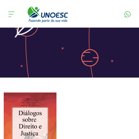
Página Inicial
Editora
Apresentação
Cursos
Onde estamos
Pesquisa
Atendimento ao Estudante
Portal de Ensino
A
Unoesc
Internacionalização