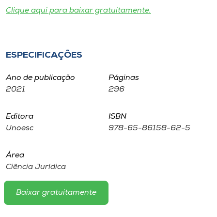
Museu
Clique aqui para baixar gratuitamente.
Unoesc
Store
ESPECIFICAÇÕES
Ano de publicação
Páginas
2021
296
Selecione
o idioma
Editora
ISBN
Unoesc
978-65-86158-62-5
A+
A-
Área
Ciência Jurídica
Baixar gratuitamente