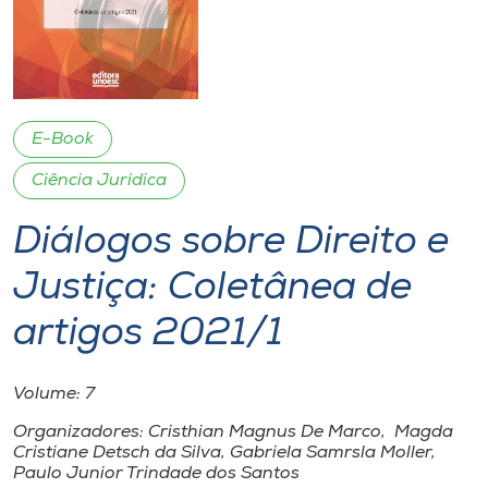
I.nova
Diplomados
E-Book
Cultura
Ciência Jurídica
Diálogos sobre Direito e
CPA
Justiça: Coletânea de
Biblioteca
artigos 2021/1
Editora
Volume: 7
Organizadores: Cristhian Magnus De Marco, Magda
Rádio
Cristiane Detsch da Silva, Gabriela Samrsla Moller,
Paulo Junior Trindade dos Santos