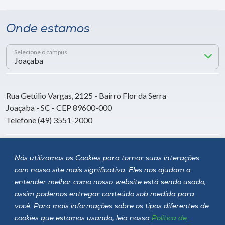
Onde estamos
Selecione o campus
Rua Getúlio Vargas, 2125 - Bairro Flor da Serra
Joaçaba - SC - CEP 89600-000
Telefone (49) 3551-2000
Siga a Unoesc
Nós utilizamos os Cookies para tornar suas interações
com nosso site mais significativa. Eles nos ajudam a
entender melhor como nosso website está sendo usado,
assim podemos entregar conteúdo sob medida para
você. Para mais informações sobre os tipos diferentes de
cookies que estamos usando, leia nossa
Política de