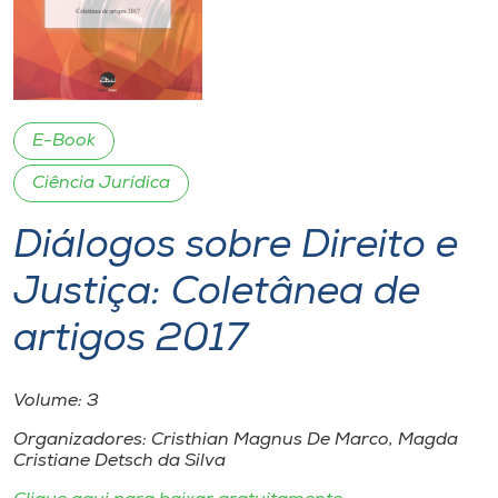
I.nova
Diplomados
E-Book
Cultura
Ciência Jurídica
Diálogos sobre Direito e
CPA
Justiça: Coletânea de
Biblioteca
artigos 2017
Editora
Volume: 3
Organizadores: Cristhian Magnus De Marco, Magda
Rádio
Cristiane Detsch da Silva