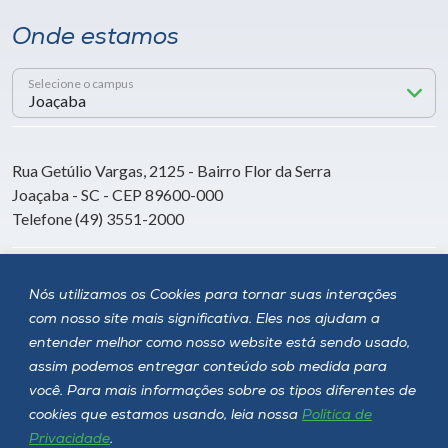
Onde estamos
Selecione o campus
Rua Getúlio Vargas, 2125 - Bairro Flor da Serra
Joaçaba - SC - CEP 89600-000
Telefone (49) 3551-2000
Siga a Unoesc
Nós utilizamos os Cookies para tornar suas interações
com nosso site mais significativa. Eles nos ajudam a
entender melhor como nosso website está sendo usado,
assim podemos entregar conteúdo sob medida para
você. Para mais informações sobre os tipos diferentes de
cookies que estamos usando, leia nossa
Política de
Privacidade
.