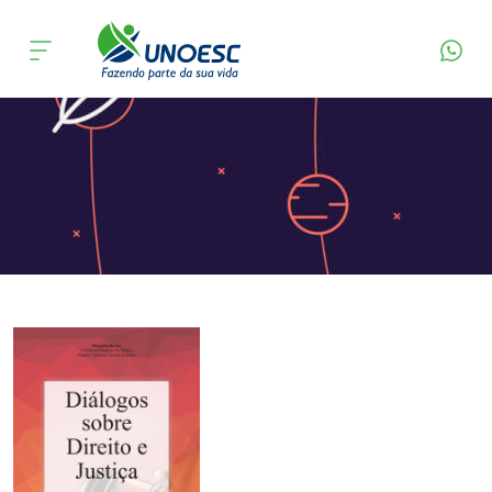
Página Inicial
Editora
Apresentação
Cursos
Onde estamos
Pesquisa
Atendimento ao Estudante
Portal de Ensino
A
Unoesc
Internacionalização