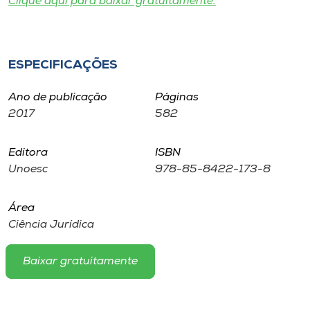
Clique aqui para baixar gratuitamente.
Museu
Unoesc
ESPECIFICAÇÕES
Store
Ano de publicação
Páginas
2017
582
Selecione
o idioma
Editora
ISBN
Unoesc
978-85-8422-173-8
A+
Área
A-
Ciência Jurídica
Baixar gratuitamente