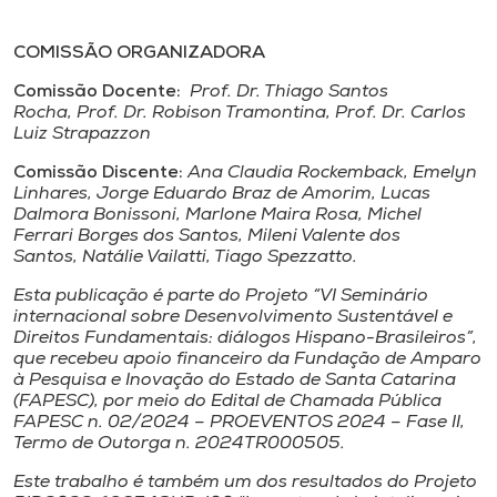
Museu
COMISSÃO ORGANIZADORA
Unoesc
Comissão Docente:
Prof. Dr. Thiago Santos
Store
Rocha, Prof. Dr. Robison Tramontina, Prof. Dr. Carlos
Luiz Strapazzon
Comissão Discente:
Ana Claudia Rockemback, Emelyn
Linhares, Jorge Eduardo Braz de Amorim, Lucas
Selecione
Dalmora Bonissoni, Marlone Maira Rosa, Michel
o idioma
Ferrari Borges dos Santos, Mileni Valente dos
Santos, Natálie Vailatti, Tiago Spezzatto.
Esta publicação é parte do Projeto
“VI Seminário
internacional sobre Desenvolvimento Sustentável e
A+
Direitos Fundamentais: diálogos Hispano-Brasileiros”
,
A-
que recebeu apoio financeiro da Fundação de Amparo
à Pesquisa e Inovação do Estado de Santa Catarina
(FAPESC), por meio do Edital de Chamada Pública
FAPESC n. 02/2024 – PROEVENTOS 2024 – Fase II,
Termo de Outorga n. 2024TR000505.
Este trabalho é também um dos resultados do Projeto