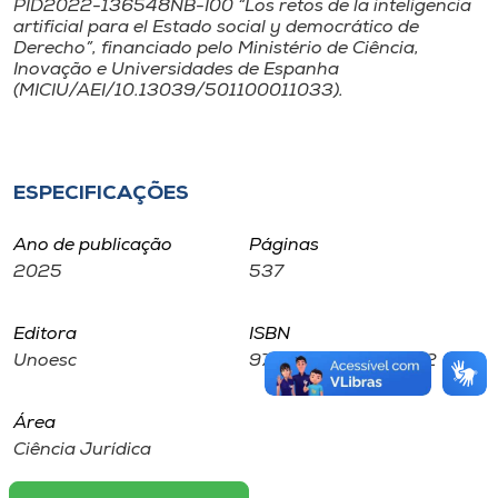
PID2022-136548NB-I00
“Los retos de la inteligencia
artificial para el Estado social y democrático de
Derecho”
, financiado pelo Ministério de Ciência,
Inovação e Universidades de Espanha
(MICIU/AEI/10.13039/501100011033).
ESPECIFICAÇÕES
Ano de publicação
Páginas
2025
537
Editora
ISBN
Unoesc
978-85-8422-315-2
Área
Ciência Jurídica