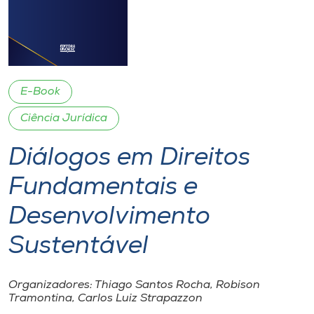
I.nova
Diplomados
E-Book
Cultura
Ciência Jurídica
Diálogos em Direitos
CPA
Fundamentais e
Biblioteca
Desenvolvimento
Editora
Sustentável
Rádio
Organizadores: Thiago Santos Rocha, Robison
Tramontina, Carlos Luiz Strapazzon