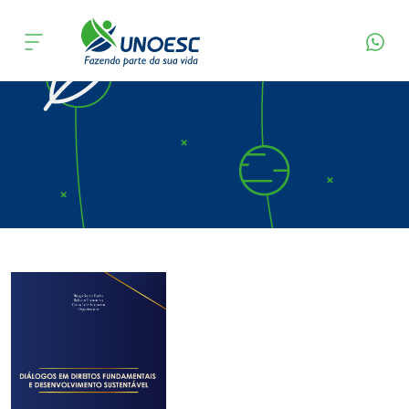
Página Inicial
Editora
Apresentação
Cursos
Onde estamos
Pesquisa
Atendimento ao Estudante
Portal de Ensino
A
Unoesc
Internacionalização