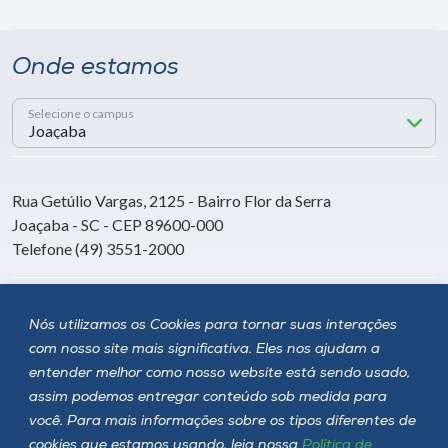
Onde estamos
Selecione o campus
Rua Getúlio Vargas, 2125 - Bairro Flor da Serra
Joaçaba - SC - CEP 89600-000
Telefone (49) 3551-2000
Siga a Unoesc
Nós utilizamos os Cookies para tornar suas interações
com nosso site mais significativa. Eles nos ajudam a
entender melhor como nosso website está sendo usado,
assim podemos entregar conteúdo sob medida para
você. Para mais informações sobre os tipos diferentes de
cookies que estamos usando, leia nossa
Política de