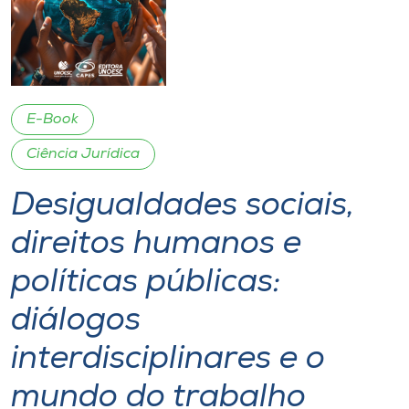
I.nova
Diplomados
E-Book
Cultura
Ciência Jurídica
Desigualdades sociais,
CPA
direitos humanos e
Biblioteca
políticas públicas:
Editora
diálogos
interdisciplinares e o
Rádio
mundo do trabalho