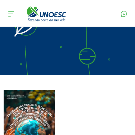
Página Inicial
Editora
Apresentação
Cursos
Onde estamos
Pesquisa
Atendimento ao Estudante
Portal de Ensino
A
Unoesc
Internacionalização