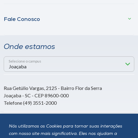
Fale Conosco
Onde estamos
Selecione o campus
Rua Getúlio Vargas, 2125 - Bairro Flor da Serra
Joaçaba - SC - CEP 89600-000
Telefone (49) 3551-2000
Siga a Unoesc
Nós utilizamos os Cookies para tornar suas interações
com nosso site mais significativa. Eles nos ajudam a