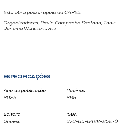
Museu
Esta obra possui apoio da CAPES.
Unoesc
Organizadores: Paulo Campanha Santana, Thaís
Store
Janaina Wenczenovicz
Selecione
o idioma
ESPECIFICAÇÕES
A+
Ano de publicação
Páginas
A-
2025
288
Editora
ISBN
Unoesc
978-85-8422-252-0