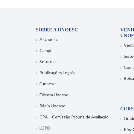
SOBRE A UNOESC
VENH
UNOE
A Unoesc
Vesti
Campi
Sist
Setores
Como
Publicações Legais
Bolsa
Funoesc
Editora Unoesc
Rádio Unoesc
CURS
CPA – Comissão Própria de Avaliação
Grad
LGPD
Pós-