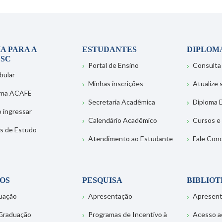
A PARA A
ESTUDANTES
DIPLOM
SC
Portal de Ensino
Consulta
bular
Minhas inscrições
Atualize
ema ACAFE
Secretaria Acadêmica
Diploma D
 ingressar
Calendário Acadêmico
Cursos e
s de Estudo
Atendimento ao Estudante
Fale Con
OS
PESQUISA
BIBLIO
uação
Apresentação
Apresen
Graduação
Programas de Incentivo à
Acesso a