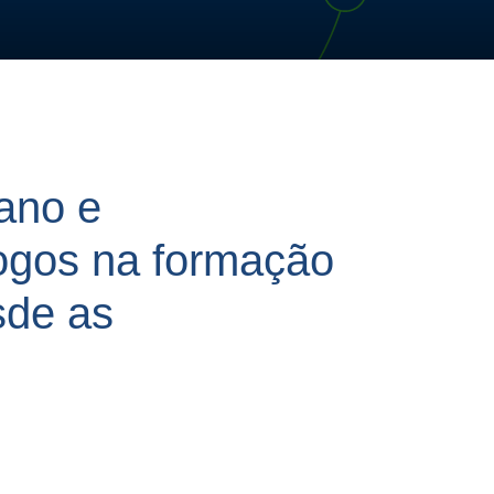
ano e
álogos na formação
sde as