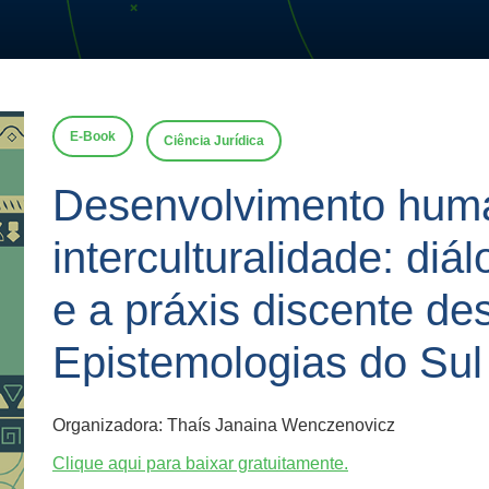
E-Book
Ciência Jurídica
Desenvolvimento hum
interculturalidade: di
e a práxis discente de
Epistemologias do Sul
Organizadora: Thaís Janaina Wenczenovicz
Clique aqui para baixar gratuitamente.