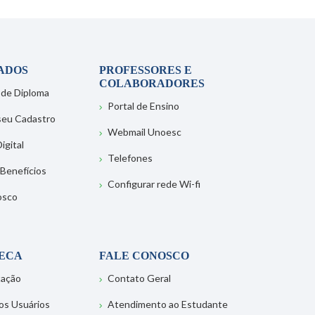
ADOS
PROFESSORES E
COLABORADORES
 de Diploma
Portal de Ensino
 seu Cadastro
Webmail Unoesc
igital
Telefones
 Benefícios
Configurar rede Wi-fi
osco
TECA
FALE CONOSCO
tação
Contato Geral
os Usuários
Atendimento ao Estudante