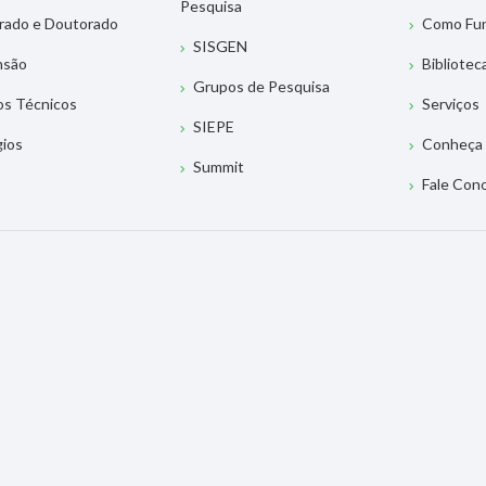
Pesquisa
rado e Doutorado
Como Fu
SISGEN
nsão
Bibliotec
Grupos de Pesquisa
os Técnicos
Serviços
SIEPE
gios
Conheça 
Summit
Fale Con