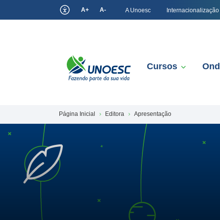
A+
A-
A Unoesc
Internacionalização
Cursos
Ond
Página Inicial
Editora
Apresentação