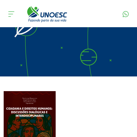
Página Inicial
Editora
Apresentação
Cursos
Onde estamos
Pesquisa
Atendimento ao Estudante
Portal de Ensino
A
Unoesc
Internacionalização