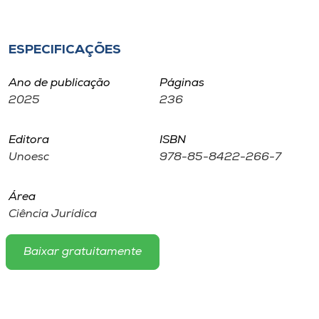
Museu
Unoesc
ESPECIFICAÇÕES
Store
Ano de publicação
Páginas
2025
236
Selecione
Editora
ISBN
o idioma
Unoesc
978-85-8422-266-7
Área
A+
Ciência Jurídica
A-
Baixar gratuitamente