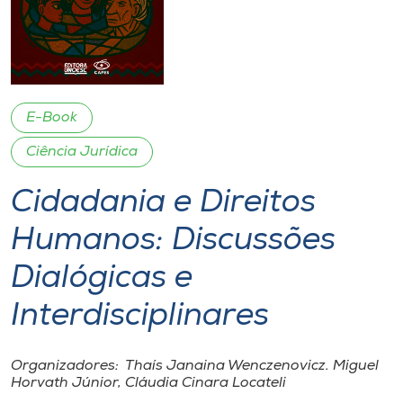
I.nova
Diplomados
E-Book
Cultura
Ciência Jurídica
Cidadania e Direitos
CPA
Humanos: Discussões
Biblioteca
Dialógicas e
Editora
Interdisciplinares
Rádio
Organizadores: Thaís Janaina Wenczenovicz. Miguel
Horvath Júnior, Cláudia Cinara Locateli