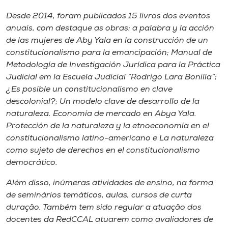
Museu
Desde 2014, foram publicados 15 livros dos eventos
anuais, com destaque as obras: a palabra y la acción
Unoesc
de las mujeres de Aby Yala en la construcción de un
Store
constitucionalismo para la emancipación; Manual de
Metodología de Investigación Jurídica para la Práctica
Judicial em la Escuela Judicial “Rodrigo Lara Bonilla”;
¿Es posible un constitucionalismo en clave
Selecione
descolonial?; Un modelo clave de desarrollo de la
o idioma
naturaleza. Economía de mercado en Abya Yala.
Protección de la naturaleza y la etnoeconomía en el
constitucionalismo latino-americano e La naturaleza
A+
como sujeto de derechos en el constitucionalismo
A-
democrático.
Além disso, inúmeras atividades de ensino, na forma
de seminários temáticos, aulas, cursos de curta
duração. Também tem sido regular a atuação dos
docentes da RedCCAL atuarem como avaliadores de