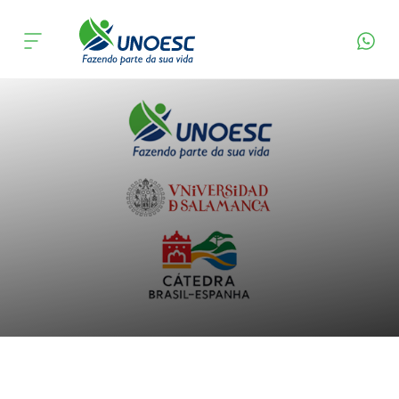
Produtos gerados
Cursos
Onde estamos
Pesquisa
Atendimento ao Estudante
Portal de Ensino
A
Unoesc
Internacionalização