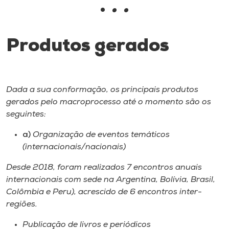
•
• •
I.nova
Produtos gerados
Diplomados
Cultura
Dada a sua conformação, os principais produtos
gerados pelo macroprocesso até o momento são os
CPA
seguintes:
a)
Organização de eventos temáticos
Biblioteca
(internacionais/nacionais)
Desde 2018, foram realizados 7 encontros anuais
Editora
internacionais com sede na Argentina, Bolívia, Brasil,
Colômbia e Peru), acrescido de 6 encontros inter-
Rádio
regiões.
Publicação de livros e periódicos