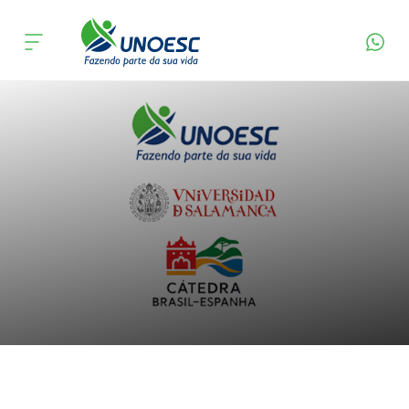
Depoimentos
Cursos
Onde estamos
Pesquisa
Atendimento ao Estudante
Portal de Ensino
A
Unoesc
Internacionalização