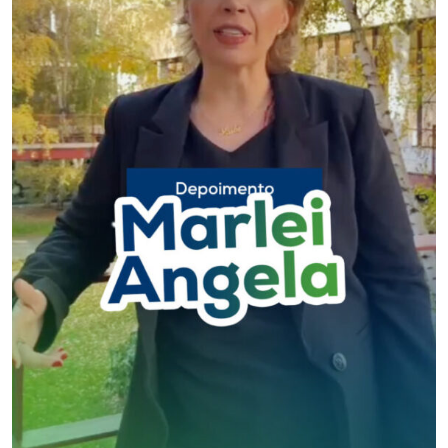
Museu
Unoesc
Store
Selecione
o idioma
A+
A-