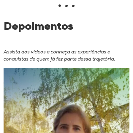
•
• •
I.nova
Depoimentos
Diplomados
Cultura
Assista aos vídeos e conheça as experiências e
conquistas de quem já fez parte dessa trajetória.
CPA
Biblioteca
Editora
Rádio