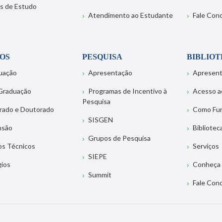
s de Estudo
Atendimento ao Estudante
Fale Con
OS
PESQUISA
BIBLIO
uação
Apresentação
Apresen
Graduação
Programas de Incentivo à
Acesso a
Pesquisa
rado e Doutorado
Como Fu
SISGEN
nsão
Bibliotec
Grupos de Pesquisa
os Técnicos
Serviços
SIEPE
gios
Conheça 
Summit
Fale Con