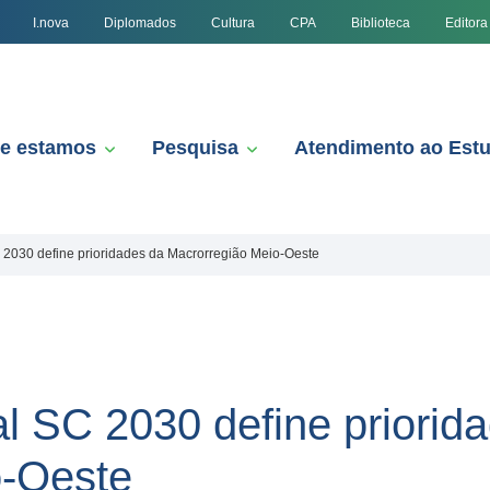
I.nova
Diplomados
Cultura
CPA
Biblioteca
Editora
e estamos
Pesquisa
Atendimento ao Est
2030 define prioridades da Macrorregião Meio-Oeste
 SC 2030 define priorid
o-Oeste