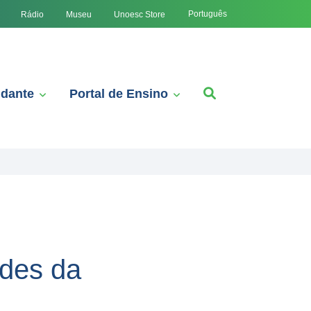
Português
Rádio
Museu
Unoesc Store
udante
Portal de Ensino
ades da