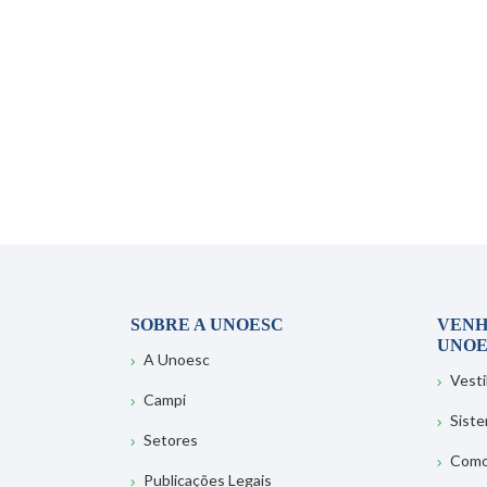
SOBRE A UNOESC
VENH
UNOE
A Unoesc
Vesti
Campi
Sist
Setores
Como
Publicações Legais