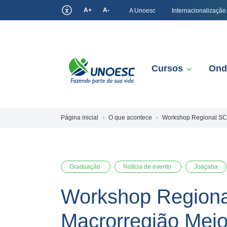
A+
A-
A Unoesc
Internacionalização
Cursos
Ond
Página inicial
O que acontece
Workshop Regional SC 
Graduação
Notícia de evento
Joaçaba
Workshop Regional
Macrorregião Mei