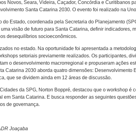
Novos, Seara, Videira, Caçador, Concórdia e Curitibanos parti
olvimento Santa Catarina 2030. O evento foi realizado na Un
 do Estado, coordenada pela Secretaria do Planejamento (SPG
uma visão de futuro para Santa Catarina, definir indicadores, met
r os desequilíbrios socioeconômicos.
lizados no estado. Na oportunidade foi apresentada a metodol
rkshops setoriais previamente realizados. Os participantes, d
cultam o desenvolvimento macrorregional e propuseram ações es
nta Catarina 2030 aborda quatro dimensões: Desenvolvimento 
ica, que se dividem ainda em 12 áreas de discussão.
 Cidades da SPG, Norton Boppré, destacou que o workshop é co
tal em Santa Catarina. E busca responder as seguintes questõ
tos de governança.
a ADR Joaçaba