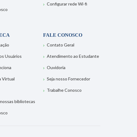
Configurar rede Wi-fi
osco
TECA
FALE CONOSCO
tação
Contato Geral
os Usuários
Atendimento ao Estudante
nciona
Ouvidoria
a Virtual
Seja nosso Fornecedor
Trabalhe Conosco
nossas bibliotecas
osco