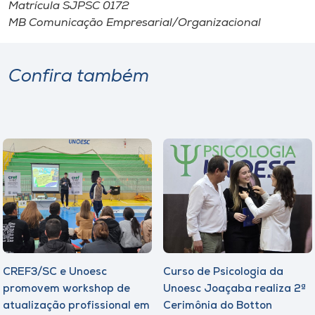
Museu
Matrícula SJPSC 0172
MB Comunicação Empresarial/Organizacional
Unoesc
Store
Confira também
Selecione
o idioma
A+
A-
CREF3/SC e Unoesc
Curso de Psicologia da
promovem workshop de
Unoesc Joaçaba realiza 2ª
atualização profissional em
Cerimônia do Botton