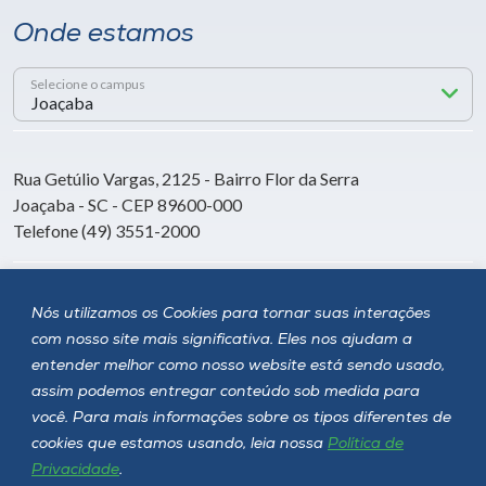
Onde estamos
Selecione o campus
Rua Getúlio Vargas, 2125 - Bairro Flor da Serra
Joaçaba - SC - CEP 89600-000
Telefone (49) 3551-2000
Siga a Unoesc
Nós utilizamos os Cookies para tornar suas interações
com nosso site mais significativa. Eles nos ajudam a
entender melhor como nosso website está sendo usado,
assim podemos entregar conteúdo sob medida para
você. Para mais informações sobre os tipos diferentes de
cookies que estamos usando, leia nossa
Política de
Privacidade
.