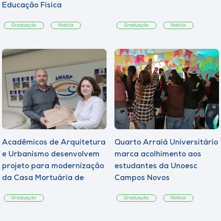
Educação Física
Graduação
Notícia
Graduação
Notícia
Acadêmicos de Arquitetura
Quarto Arraiá Universitário
e Urbanismo desenvolvem
marca acolhimento aos
projeto para modernização
estudantes da Unoesc
da Casa Mortuária de
Campos Novos
Tangará
Graduação
Graduação
Notícia