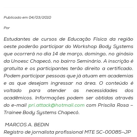
I.nova
Publicado em 04/03/2010
Por
Diplomados
Estudantes de cursos de Educação Física da região
oeste poderão participar do Workshop Body Systems
Cultura
que ocorrerá no dia 14 de março, domingo, no ginásio
da Unoesc Chapecó, no bairro Seminário. A inscrição é
CPA
gratuita e os participantes terão direito a certificado.
Podem participar pessoas que já atuam em academias
e as que desejam ingressar na área. O conteúdo é
Biblioteca
voltado para atender as necessidades dos
acadêmicos. Informações podem ser obtidas através
Editora
do e-mail
pri.attack@hotmail.com
com Priscila Rosa –
Trainee Body Systems Chapecó.
Rádio
MARCOS A. BEDIN
Registro de jornalista profissional MTE SC-00085-JP