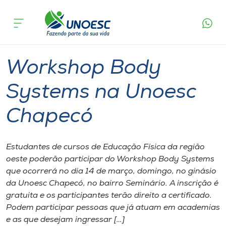
Página
O que
Workshop Body Systems na Unoesc
inicial
acontece
Chapecó
Cursos
Graduação
Chapecó
Onde estamos
Workshop Body
Pesquisa
Systems na Unoesc
Chapecó
Atendimento ao Estudante
Portal de Ensino
Estudantes de cursos de Educação Física da região
oeste poderão participar do Workshop Body Systems
que ocorrerá no dia 14 de março, domingo, no ginásio
A
da Unoesc Chapecó, no bairro Seminário. A inscrição é
Unoesc
gratuita e os participantes terão direito a certificado.
Podem participar pessoas que já atuam em academias
Internacionalização
e as que desejam ingressar […]