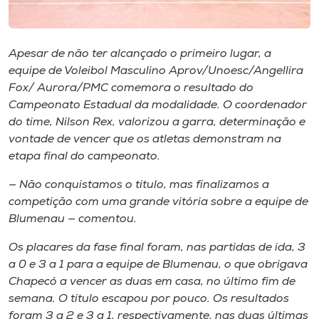
Museu
Unoesc
Apesar de não ter alcançado o primeiro lugar, a
Store
equipe de Voleibol Masculino Aprov/Unoesc/Angellira
Fox/ Aurora/PMC comemora o resultado do
Campeonato Estadual da modalidade. O coordenador
do time, Nilson Rex, valorizou a garra, determinação e
Selecione
vontade de vencer que os atletas demonstram na
o idioma
etapa final do campeonato.
— Não conquistamos o título, mas finalizamos a
competição com uma grande vitória sobre a equipe de
A+
Blumenau — comentou.
A-
Os placares da fase final foram, nas partidas de ida, 3
a 0 e 3 a 1 para a equipe de Blumenau, o que obrigava
Chapecó a vencer as duas em casa, no último fim de
semana. O título escapou por pouco. Os resultados
foram 3 a 2 e 3 a 1, respectivamente, nas duas últimas