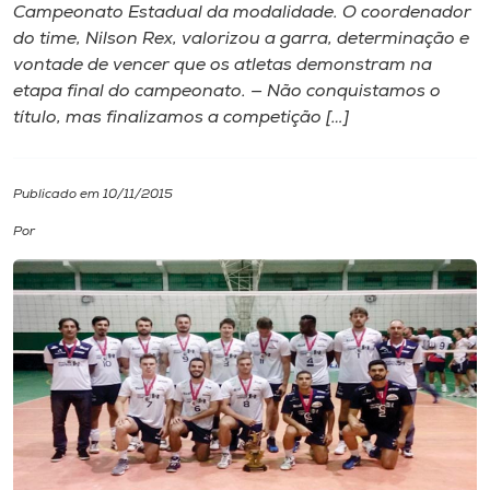
Campeonato Estadual da modalidade. O coordenador
do time, Nilson Rex, valorizou a garra, determinação e
I.nova
vontade de vencer que os atletas demonstram na
etapa final do campeonato. — Não conquistamos o
Diplomados
título, mas finalizamos a competição […]
Cultura
Publicado em 10/11/2015
Por
CPA
Biblioteca
Editora
Rádio