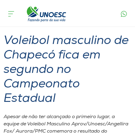
Página
O que
Voleibol masculino de Chapecó fica em
inicial
acontece
segundo no Campeonato Estadual
Cursos
Esporte
Graduação
Chapecó
Onde estamos
Voleibol masculino de
Pesquisa
Chapecó fica em
segundo no
Atendimento ao Estudante
Campeonato
Portal de Ensino
Estadual
A
Unoesc
Apesar de não ter alcançado o primeiro lugar, a
equipe de Voleibol Masculino Aprov/Unoesc/Angellira
Internacionalização
Fox/ Aurora/PMC comemora o resultado do