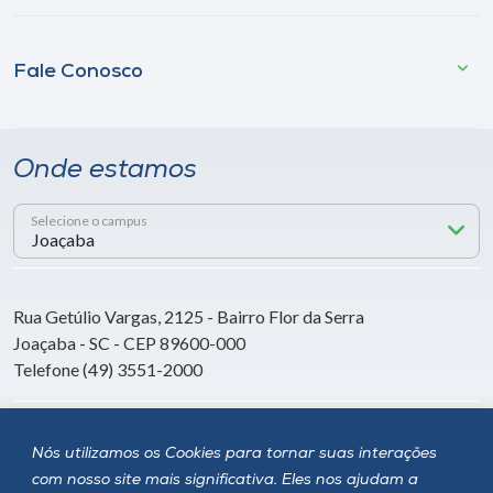
Fale Conosco
Onde estamos
Selecione o campus
Rua Getúlio Vargas, 2125 - Bairro Flor da Serra
Joaçaba - SC - CEP 89600-000
Telefone (49) 3551-2000
Siga a Unoesc
Nós utilizamos os Cookies para tornar suas interações
com nosso site mais significativa. Eles nos ajudam a