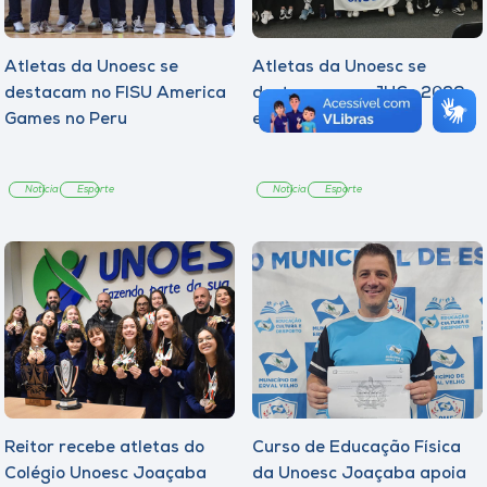
Atletas da Unoesc se
Atletas da Unoesc se
destacam no FISU America
destacam nos JUCs 2026
Games no Peru
em Itajaí
Notícia
Esporte
Notícia
Esporte
Reitor recebe atletas do
Curso de Educação Física
Colégio Unoesc Joaçaba
da Unoesc Joaçaba apoia