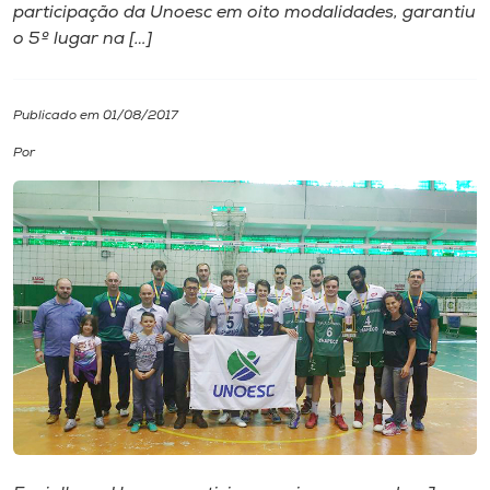
participação da Unoesc em oito modalidades, garantiu
o 5º lugar na […]
I.nova
Diplomados
Publicado em 01/08/2017
Por
Cultura
CPA
Biblioteca
Editora
Rádio