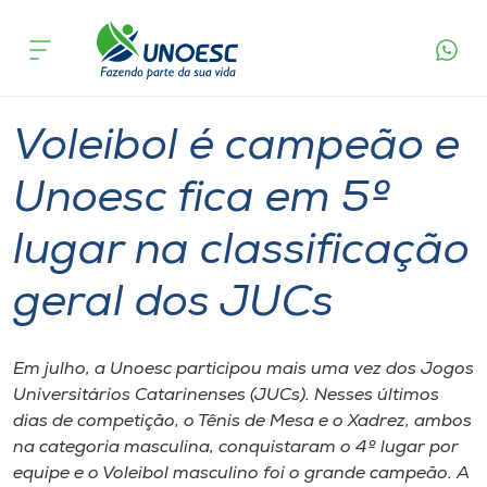
Página
O que
Voleibol é campeão e Unoesc fica em 5º lugar
inicial
acontece
na classificação geral dos JUCs
Cursos
Graduação
Esporte
Onde estamos
Voleibol é campeão e
Pesquisa
Unoesc fica em 5º
lugar na classificação
Atendimento ao Estudante
geral dos JUCs
Portal de Ensino
Em julho, a Unoesc participou mais uma vez dos Jogos
A
Universitários Catarinenses (JUCs). Nesses últimos
Unoesc
dias de competição, o Tênis de Mesa e o Xadrez, ambos
na categoria masculina, conquistaram o 4º lugar por
Internacionalização
equipe e o Voleibol masculino foi o grande campeão. A