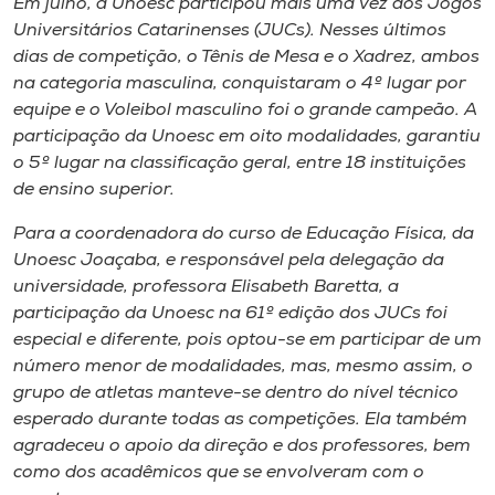
Em julho, a Unoesc participou mais uma vez dos Jogos
Museu
Universitários Catarinenses (JUCs). Nesses últimos
dias de competição, o Tênis de Mesa e o Xadrez, ambos
Unoesc
na categoria masculina, conquistaram o 4º lugar por
Store
equipe e o Voleibol masculino foi o grande campeão. A
participação da Unoesc em oito modalidades, garantiu
o 5º lugar na classificação geral, entre 18 instituições
de ensino superior.
Selecione
o idioma
Para a coordenadora do curso de Educação Física, da
Unoesc Joaçaba, e responsável pela delegação da
universidade, professora Elisabeth Baretta, a
participação da Unoesc na 61º edição dos JUCs foi
A+
especial e diferente, pois optou-se em participar de um
A-
número menor de modalidades, mas, mesmo assim, o
grupo de atletas manteve-se dentro do nível técnico
esperado durante todas as competições. Ela também
agradeceu o apoio da direção e dos professores, bem
como dos acadêmicos que se envolveram com o