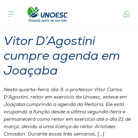
Página
O que
Vitor D’Agostini cumpre agenda em
inicial
acontece
Joaçaba
Cursos
Graduação
Joaçaba
Onde estamos
Vitor D’Agostini
Pesquisa
cumpre agenda em
Joaçaba
Atendimento ao Estudante
Portal de Ensino
Nesta quarta-feira, dia 3, o professor Vitor Carlos
D’Agostini, reitor em exercício da Unoesc, esteve em
Joaçaba cumprindo a agenda da Reitoria. Ele está
A
ocupando a função desde a última segunda-feira e
Unoesc
permanecerá como reitor em exercício até o dia 21 de
março, devido a uma licença do reitor Aristides
Internacionalização
Cimadon. Durante essas três semanas, […]