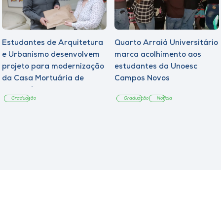
Estudantes de Arquitetura
Quarto Arraiá Universitário
e Urbanismo desenvolvem
marca acolhimento aos
projeto para modernização
estudantes da Unoesc
da Casa Mortuária de
Campos Novos
Tangará
Graduação
Graduação
Notícia