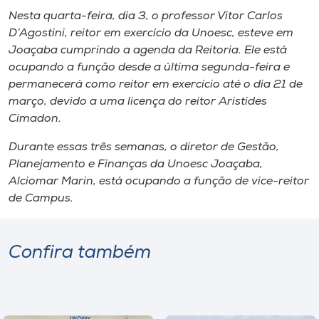
Museu
Nesta quarta-feira, dia 3, o professor Vitor Carlos
D’Agostini, reitor em exercício da Unoesc, esteve em
Unoesc
Joaçaba cumprindo a agenda da Reitoria. Ele está
ocupando a função desde a última segunda-feira e
Store
permanecerá como reitor em exercício até o dia 21 de
março, devido a uma licença do reitor Aristides
Cimadon.
Selecione
o idioma
Durante essas três semanas, o diretor de Gestão,
Planejamento e Finanças da Unoesc Joaçaba,
Alciomar Marin, está ocupando a função de vice-reitor
de Campus.
A+
A-
Confira também