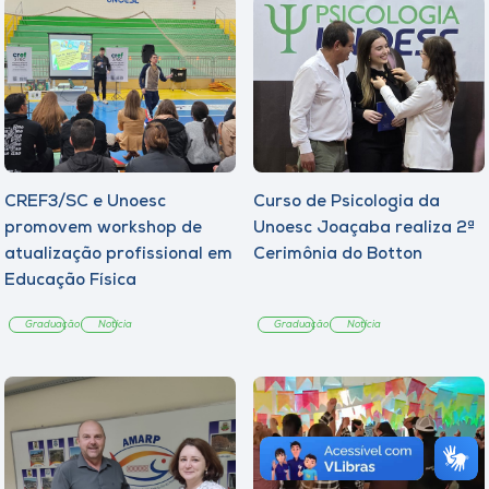
CREF3/SC e Unoesc
Curso de Psicologia da
promovem workshop de
Unoesc Joaçaba realiza 2ª
atualização profissional em
Cerimônia do Botton
Educação Física
Graduação
Notícia
Graduação
Notícia