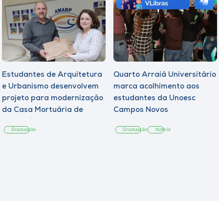
Estudantes de Arquitetura
Quarto Arraiá Universitário
e Urbanismo desenvolvem
marca acolhimento aos
projeto para modernização
estudantes da Unoesc
da Casa Mortuária de
Campos Novos
Tangará
Graduação
Graduação
Notícia