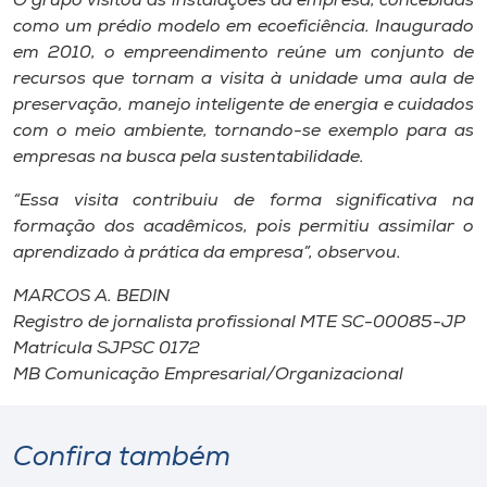
O grupo visitou as instalações da empresa, concebidas
Museu
como um prédio modelo em ecoeficiência. Inaugurado
em 2010, o empreendimento reúne um conjunto de
Unoesc
recursos que tornam a visita à unidade uma aula de
Store
preservação, manejo inteligente de energia e cuidados
com o meio ambiente, tornando-se exemplo para as
empresas na busca pela sustentabilidade.
“Essa visita contribuiu de forma significativa na
Selecione
o idioma
formação dos acadêmicos, pois permitiu assimilar o
aprendizado à prática da empresa”, observou.
MARCOS A. BEDIN
A+
Registro de jornalista profissional MTE SC-00085-JP
A-
Matrícula SJPSC 0172
MB Comunicação Empresarial/Organizacional
Confira também