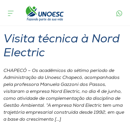
Página inicial
O que acontece
Visita técnica à Nord Electric
Cursos
Graduação
Chapecó
Onde estamos
Visita técnica à Nord
Pesquisa
Electric
Atendimento ao Estudante
CHAPECÓ – Os acadêmicos do sétimo período de
Administração da Unoesc Chapecó, acompanhados
Portal de Ensino
pela professora Manuela Gazzoni dos Passos,
visitaram a empresa Nord Electric, no dia 4 de junho,
como atividade de complementação da disciplina de
A
Gestão Ambiental. “A empresa Nord Electric tem uma
Unoesc
trajetória empresarial construída desde 1992, em que
a base do crescimento […]
Internacionalização