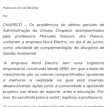
Publicado em 14/06/2011
I.nova
Por
Diplomados
CHAPECÓ – Os acadêmicos do sétimo período de
Administração da Unoesc Chapecó, acompanhados
pela professora Manuela Gazzoni dos Passos,
Cultura
visitaram a empresa Nord Electric, no dia 4 de junho,
como atividade de complementação da disciplina de
CPA
Gestão Ambiental.
“A empresa Nord Electric tem uma trajetória
Biblioteca
empresarial construída desde 1992, em que a base do
crescimento são os valores compartilhados, ajudando
a melhorar a realidade na qual está inserida,
Editora
desenvolvendo ações junto à comunidade e apoiando
projetos nas áreas do esporte, artes e educação. Por
Rádio
isso, foi escolhida para a visita”, explicou a professora.