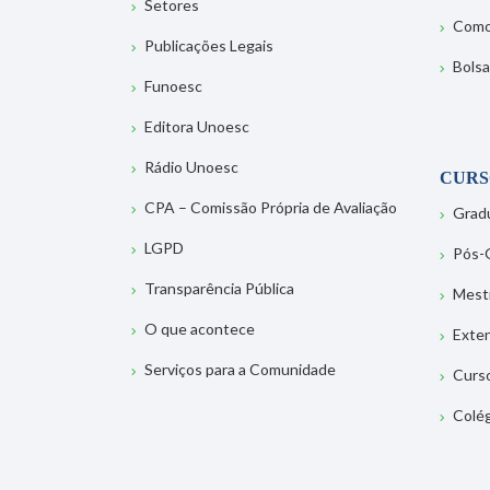
Setores
Como
Publicações Legais
Bolsa
Funoesc
Editora Unoesc
Rádio Unoesc
CURS
CPA – Comissão Própria de Avaliação
Grad
LGPD
Pós-
Transparência Pública
Mest
O que acontece
Exte
Serviços para a Comunidade
Curs
Colé