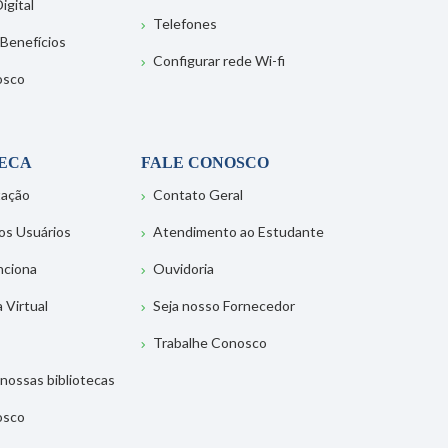
igital
Telefones
 Benefícios
Configurar rede Wi-fi
osco
TECA
FALE CONOSCO
tação
Contato Geral
os Usuários
Atendimento ao Estudante
nciona
Ouvidoria
a Virtual
Seja nosso Fornecedor
Trabalhe Conosco
nossas bibliotecas
osco