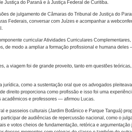
e Justiça do Paraná e à Justiça Federal de Curitiba.
ões de julgamento de Câmaras do Tribunal de Justiça do Paran
Varas Federais, conversar com Juízes e acompanhar a webconfe
l.
componente curricular Atividades Curriculares Complementares
 de modo a ampliar a formação profissional e humana deles —
, a viagem foi de grande proveito, tanto em questões teóricas,
 jurídica, como a sustentação oral que os advogados pleiteavam
 de direito proporciona como profissão e isso foi uma experiên
ros acadêmicos e professores — afirmou Lucas.
l e passeios culturais (Jardim Botânico e Parque Tanguá) pro
 participar de audiências de repercussão nacional, como o ju
is e votos cheios de fundamentação, retórica e argumentação j
r desses momentos com colegas de classe e também de outras 