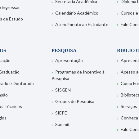
Secretaria Acadêmica
Diploma D
 ingressar
Calendário Acadêmico
Cursos e
s de Estudo
Atendimento ao Estudante
Fale Con
OS
PESQUISA
BIBLIO
uação
Apresentação
Apresen
Graduação
Programas de Incentivo à
Acesso a
Pesquisa
rado e Doutorado
Como Fu
SISGEN
nsão
Bibliotec
Grupos de Pesquisa
os Técnicos
Serviços
SIEPE
gios
Conheça 
Summit
Fale Con