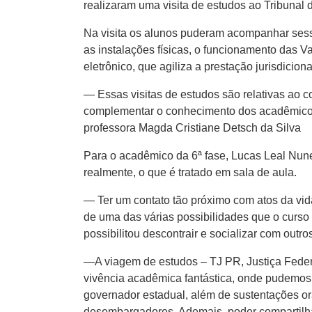
realizaram uma visita de estudos ao Tribunal d
Na visita os alunos puderam acompanhar sess
as instalações físicas, o funcionamento das 
eletrônico, que agiliza a prestação jurisdiciona
— Essas visitas de estudos são relativas ao 
complementar o conhecimento dos acadêmicos,
professora Magda Cristiane Detsch da Silva
Para o acadêmico da 6ª fase, Lucas Leal Nunes
realmente, o que é tratado em sala de aula.
— Ter um contato tão próximo com atos da vida
de uma das várias possibilidades que o curso
possibilitou descontrair e socializar com out
—A viagem de estudos – TJ PR, Justiça Federa
vivência acadêmica fantástica, onde pudemos
governador estadual, além de sustentações ora
desembargadores. Ademais, poder compartilha