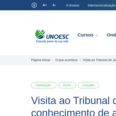
A+
A-
A Unoesc
Internacionalização
Cursos
Ond
Página inicial
O que acontece
Visita ao Tribunal de 
Graduação
Geral
Joaçaba
Visita ao Tribuna
conhecimento de a