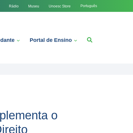
Português
Rádio
Museu
Unoesc Store
udante
Portal de Ensino
mplementa o
reito