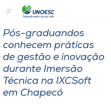
Página inicial
O que acontece
Pós-graduandos conhecem práticas de
Cursos
Notícia
Geral
Joaçaba
Onde estamos
Pós-graduandos
Pesquisa
conhecem práticas
de gestão e inovação
Atendimento ao Estudante
durante Imersão
Portal de Ensino
Técnica na IXCSoft
A
em Chapecó
Unoesc
Internacionalização