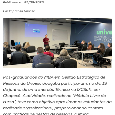
Publicado em 23/06/2026
I.nova
Por Imprensa Unoesc
Diplomados
Cultura
CPA
Biblioteca
Pós-graduandos do MBA em Gestão Estratégica de
Pessoas da Unoesc Joaçaba participaram, no dia 19
Editora
de junho, de uma Imersão Técnica na IXCSoft, em
Chapecó. A atividade, realizada no “Módulo Livre do
curso”, teve como objetivo aproximar os estudantes da
Rádio
realidade organizacional, proporcionando contato
com práticas de gestão de pessoas, cultura