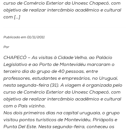
curso de Comércio Exterior da Unoesc Chapecó, com
objetivo de realizar intercâmbio acadêmico e cultural
I.nova
com […]
Diplomados
Publicado em 01/11/2011
Cultura
Por
CHAPECÓ – As visitas à Cidade Velha, ao Palácio
CPA
Legislativo e ao Porto de Montevidéu marcaram o
terceiro dia do grupo de 40 pessoas, entre
professores, estudantes e empresários, no Uruguai,
Biblioteca
nesta segunda-feira (31). A viagem é organizada pelo
curso de Comércio Exterior da Unoesc Chapecó, com
Editora
objetivo de realizar intercâmbio acadêmico e cultural
com o País vizinho.
Nos dois primeiros dias na capital uruguaia, o grupo
Rádio
visitou pontos turísticos de Montevidéu, Piriápolis e
Punta Del Este. Nesta segunda-feira, conheceu os