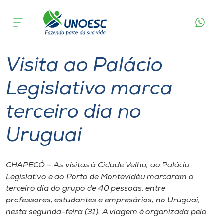
Página
O que
Visita ao Palácio Legislativo marca terceiro
inicial
acontece
dia no Uruguai
Cursos
Graduação
Onde estamos
Visita ao Palácio
Pesquisa
Legislativo marca
terceiro dia no
Atendimento ao Estudante
Uruguai
Portal de Ensino
CHAPECÓ – As visitas à Cidade Velha, ao Palácio
A
Legislativo e ao Porto de Montevidéu marcaram o
Unoesc
terceiro dia do grupo de 40 pessoas, entre
professores, estudantes e empresários, no Uruguai,
Internacionalização
nesta segunda-feira (31). A viagem é organizada pelo