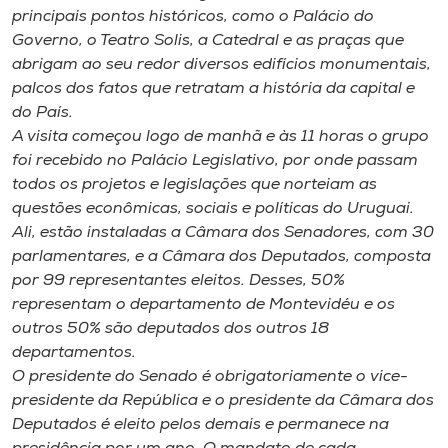
Museu
principais pontos históricos, como o Palácio do
Governo, o Teatro Solis, a Catedral e as praças que
abrigam ao seu redor diversos edifícios monumentais,
Unoesc
palcos dos fatos que retratam a história da capital e
Store
do País.
A visita começou logo de manhã e às 11 horas o grupo
foi recebido no Palácio Legislativo, por onde passam
todos os projetos e legislações que norteiam as
Selecione
o idioma
questões econômicas, sociais e políticas do Uruguai.
Ali, estão instaladas a Câmara dos Senadores, com 30
parlamentares, e a Câmara dos Deputados, composta
por 99 representantes eleitos. Desses, 50%
A+
representam o departamento de Montevidéu e os
A-
outros 50% são deputados dos outros 18
departamentos.
O presidente do Senado é obrigatoriamente o vice-
presidente da República e o presidente da Câmara dos
Deputados é eleito pelos demais e permanece na