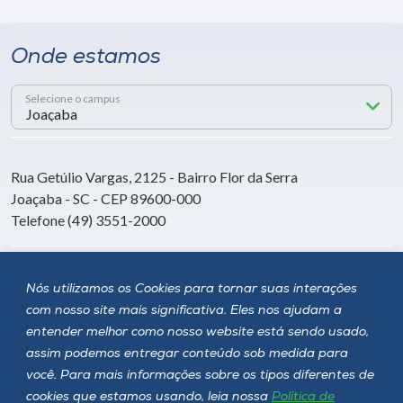
Onde estamos
Selecione o campus
Rua Getúlio Vargas, 2125 - Bairro Flor da Serra
Joaçaba - SC - CEP 89600-000
Telefone (49) 3551-2000
Siga a Unoesc
Nós utilizamos os Cookies para tornar suas interações
com nosso site mais significativa. Eles nos ajudam a
entender melhor como nosso website está sendo usado,
assim podemos entregar conteúdo sob medida para
você. Para mais informações sobre os tipos diferentes de
cookies que estamos usando, leia nossa
Política de