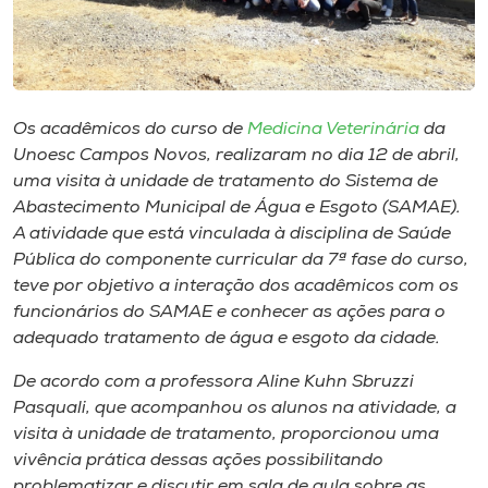
Museu
Unoesc
Store
Os acadêmicos do curso de
Medicina Veterinária
da
Unoesc Campos Novos, realizaram no dia 12 de abril,
uma visita à unidade de tratamento do Sistema de
Abastecimento Municipal de Água e Esgoto (SAMAE).
Selecione
o idioma
A atividade que está vinculada à disciplina de Saúde
Pública do componente curricular da 7ª fase do curso,
teve por objetivo a interação dos acadêmicos com os
funcionários do SAMAE e conhecer as ações para o
A+
adequado tratamento de água e esgoto da cidade.
A-
De acordo com a professora Aline Kuhn Sbruzzi
Pasquali, que acompanhou os alunos na atividade, a
visita à unidade de tratamento, proporcionou uma
vivência prática dessas ações possibilitando
problematizar e discutir em sala de aula sobre as