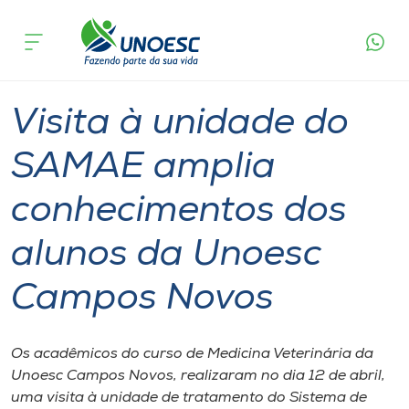
Página
O que
Visita à unidade do SAMAE amplia
inicial
acontece
conhecimentos dos alunos da Unoesc Campos
Cursos
Novos
Graduação
Campos Novos
Onde estamos
Visita à unidade do
Pesquisa
SAMAE amplia
conhecimentos dos
Atendimento ao Estudante
alunos da Unoesc
Portal de Ensino
Campos Novos
A
Unoesc
Os acadêmicos do curso de Medicina Veterinária da
Unoesc Campos Novos, realizaram no dia 12 de abril,
Internacionalização
uma visita à unidade de tratamento do Sistema de