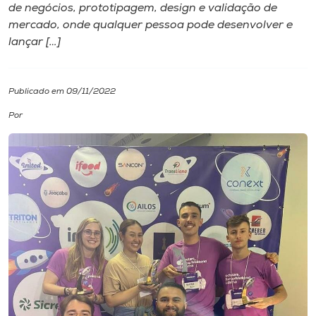
de negócios, prototipagem, design e validação de
mercado, onde qualquer pessoa pode desenvolver e
I.nova
lançar […]
Diplomados
Publicado em 09/11/2022
Cultura
Por
CPA
Biblioteca
Editora
Rádio