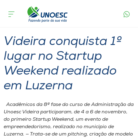
Página
O que
Videira conquista 1º lugar no Startup
inicial
acontece
Weekend realizado em Luzerna
Cursos
Graduação
Inovação
Videira
Onde estamos
Videira conquista 1º
Pesquisa
lugar no Startup
Weekend realizado
Atendimento ao Estudante
em Luzerna
Portal de Ensino
Acadêmicos da 8ª fase do curso de Administração da
A
Unoesc Videira participaram, de 4 a 6 de novembro,
Unoesc
do primeiro Startup Weekend, um evento de
empreendedorismo, realizado no município de
Internacionalização
Luzerna. — Trata-se de um pitching, criação de modelo