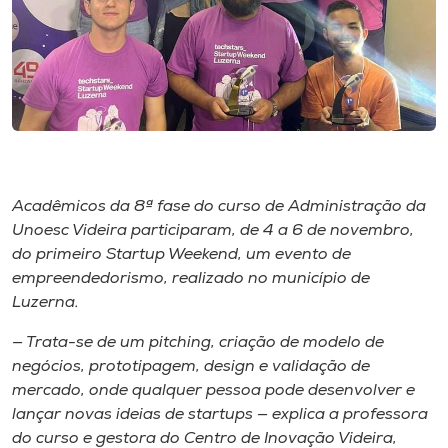
Museu
Unoesc
Store
Selecione
o idioma
Acadêmicos da 8ª fase do curso de Administração da
Unoesc Videira participaram, de 4 a 6 de novembro,
do primeiro Startup Weekend, um evento de
empreendedorismo, realizado no município de
A+
Luzerna.
A-
— Trata-se de um pitching, criação de modelo de
negócios, prototipagem, design e validação de
mercado, onde qualquer pessoa pode desenvolver e
lançar novas ideias de startups — explica a professora
do curso e gestora do Centro de Inovação Videira,