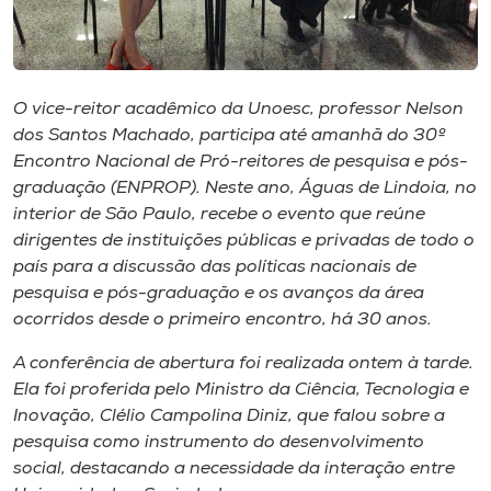
Museu
Unoesc
Store
O vice-reitor acadêmico da Unoesc, professor Nelson
dos Santos Machado, participa até amanhã do 30º
Encontro Nacional de Pró-reitores de pesquisa e pós-
graduação (ENPROP). Neste ano, Águas de Lindoia, no
Selecione
interior de São Paulo, recebe o evento que reúne
o idioma
dirigentes de instituições públicas e privadas de todo o
país para a discussão das políticas nacionais de
pesquisa e pós-graduação e os avanços da área
ocorridos desde o primeiro encontro, há 30 anos.
A+
A-
A conferência de abertura foi realizada ontem à tarde.
Ela foi proferida pelo Ministro da Ciência, Tecnologia e
Inovação, Clélio Campolina Diniz, que falou sobre a
pesquisa como instrumento do desenvolvimento
social, destacando a necessidade da interação entre