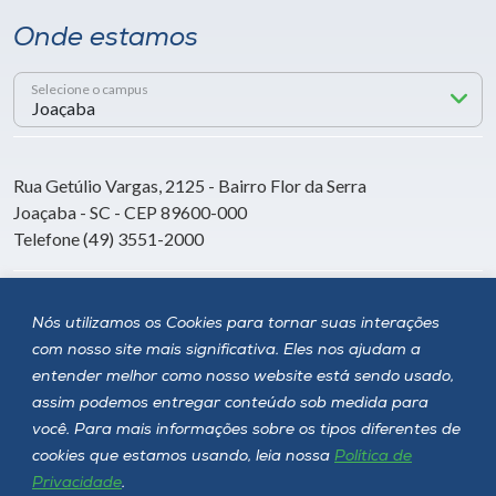
Onde estamos
Selecione o campus
Rua Getúlio Vargas, 2125 - Bairro Flor da Serra
Joaçaba - SC - CEP 89600-000
Telefone (49) 3551-2000
Siga a Unoesc
Nós utilizamos os Cookies para tornar suas interações
com nosso site mais significativa. Eles nos ajudam a
entender melhor como nosso website está sendo usado,
assim podemos entregar conteúdo sob medida para
você. Para mais informações sobre os tipos diferentes de
cookies que estamos usando, leia nossa
Política de
Privacidade
.