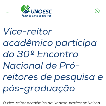
Página
O que
Vice-reitor acadêmico participa do 30º Encontro
inicial
acontece
Nacional de Pró-reitores de pesquisa e pós-
Cursos
graduação
Graduação
Reitoria
Onde estamos
Vice-reitor
Pesquisa
acadêmico participa
do 30º Encontro
Atendimento ao Estudante
Nacional de Pró-
Portal de Ensino
reitores de pesquisa e
A
pós-graduação
Unoesc
Internacionalização
O vice-reitor acadêmico da Unoesc, professor Nelson