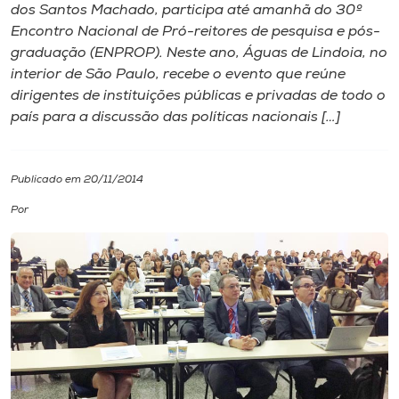
dos Santos Machado, participa até amanhã do 30º
Encontro Nacional de Pró-reitores de pesquisa e pós-
I.nova
graduação (ENPROP). Neste ano, Águas de Lindoia, no
interior de São Paulo, recebe o evento que reúne
Diplomados
dirigentes de instituições públicas e privadas de todo o
país para a discussão das políticas nacionais […]
Cultura
Publicado em 20/11/2014
CPA
Por
Biblioteca
Editora
Rádio